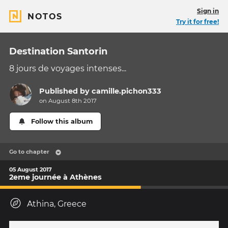
Sign in
NOTOS
Try it for free!
Destination Santorin
8 jours de voyages intenses...
Published by
camille.pichon333
on August 8th 2017
Follow this album
Go to chapter
05 August 2017
2eme journée à Athènes
Athina, Greece