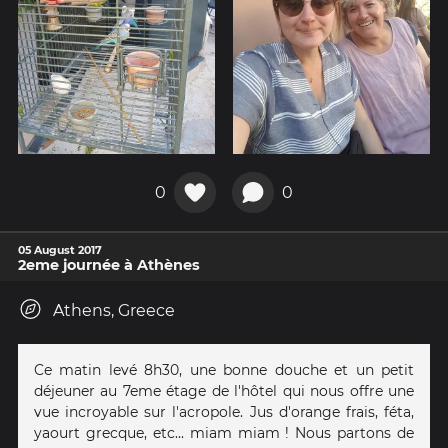
0
0
05 August 2017
2eme journée à Athènes
Athens, Greece
Ce matin levé 8h30, une bonne douche et un petit
déjeuner au 7eme étage de l'hôtel qui nous offre une
vue incroyable sur l'acropole. Jus d'orange frais, féta,
yaourt grecque, etc... miam miam ! Nous partons de