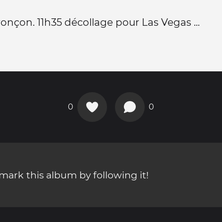
ronçon. 11h35 décollage pour Las Vegas ...
0
0
ark this album by following it!