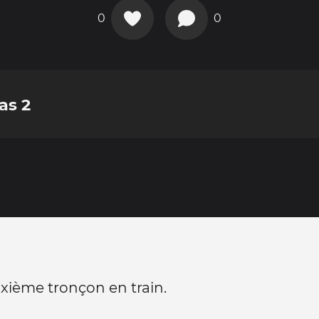
0
0
as 2
xième tronçon en train.