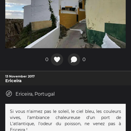
0
0
13 November 2017
Ericeira
Ericeira, Portugal
Si vous n'aimez pas le soleil, le ciel bleu, les couleurs
vives, l'ambiance chaleureuse d'un port de
L'atlantique, l'odeur du poisson, ne venez pas à
Ericeira !