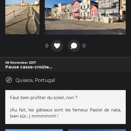
0
0
09 November 2017
Pause casse-croûte...
Quiaios, Portugal
Faut bien profiter du soleil, non ?
(Au fait, les gâteaux sont les fameux Pastel de nata,
bien sûr...) mmmmmh !