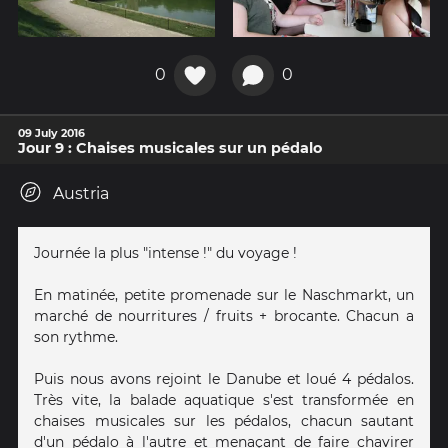
0
0
09 July 2016
Jour 9 : Chaises musicales sur un pédalo
Austria
Journée la plus "intense !" du voyage !
En matinée, petite promenade sur le Naschmarkt, un
marché de nourritures / fruits + brocante. Chacun a
son rythme.
Puis nous avons rejoint le Danube et loué 4 pédalos.
Très vite, la balade aquatique s'est transformée en
chaises musicales sur les pédalos, chacun sautant
d'un pédalo à l'autre et menaçant de faire chavirer