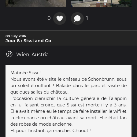
0
1
08 July 2016
Jour 8 : Sissi and Co
Wien, Austria
Matinée Sissi !
Nous avons été visite le château de Schonbrünn, sous
un soleil étouffant ! Balade dans le parc et visite de
quelques salles du château.
L'occasion d'enrichir la culture générale de Talapoin
en lui faisant croire.. que Sissi est morte il y a 3 ans.
Elle avait même eu le temps de faire installer le wifi et
la clim dans son château avant sa mort. Elle était fan
des robes de mode ancienne.
Et pour l'instant, ça marche.. Chuuut !