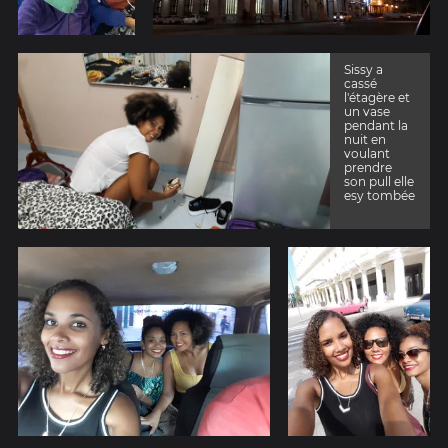
Sissy a
cassé
l'étagère et
un vase
pendant la
nuit en
voulant
prendre
son pull elle
esy tombée