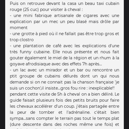
Puis on retrouve devant la casa un beau taxi cubain
rouge (25 cuc) pour visiter à cheval :
- une mini fabrique artisanale de cigares avec une
explication par un mec un peu blasé mais drôle par
moment
- une grotte à pied où il ne fallait pas être trop gros et
trop clostro
- une plantation de café avec les explications d'une
très funny cubaine. Elle nous présente et nous fait
gouter également le miel de la région et un rhum à la
goyave afrodisiaque avec des effets 7h après...
- un lac avec un mirador et un bar ou rencontre un
ptit groupe de cubains délurés dont un qui nous
demande si on ne connait pas la chanson française 'je
suis un cochon',il insiste...gros fou rire : inexplicable!!
pendant cette visite de 5h à cheval on a bien déliré. Le
guide faisait plusieurs fois des petits bruits pour faire
les chevaux accélérer d'un coup. j'étais partagée entre
la peur de tomber et l'adrénaline. c'était bien
sympa...sans compter le terrain pas tout le temps plat
(dure descente dans des roches même une fois) et