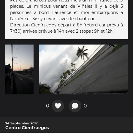
places. Le minibus venant de Viñales il y a déjà 5
personnes à bord. Laurence et moi embarquons à
l'arrière et Sissy devant avec le chauffeur.
Direction Cienfruegos départ à 8h (retard car prévu à
7h30) arrivée prévue à 14h avec 2 stops : 9h et 12h.
0
0
24 September 2017
Centro Cienfruegos