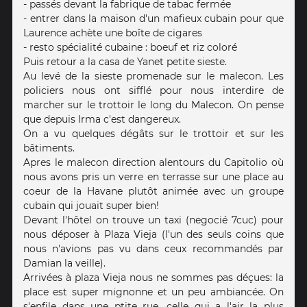
- passés devant la fabrique de tabac fermée
- entrer dans la maison d'un mafieux cubain pour que
Laurence achète une boîte de cigares
- resto spécialité cubaine : boeuf et riz coloré
Puis retour a la casa de Yanet petite sieste.
Au levé de la sieste promenade sur le malecon. Les
policiers nous ont sifflé pour nous interdire de
marcher sur le trottoir le long du Malecon. On pense
que depuis Irma c'est dangereux.
On a vu quelques dégâts sur le trottoir et sur les
bâtiments.
Apres le malecon direction alentours du Capitolio où
nous avons pris un verre en terrasse sur une place au
coeur de la Havane plutôt animée avec un groupe
cubain qui jouait super bien!
Devant l'hôtel on trouve un taxi (negocié 7cuc) pour
nous déposer à Plaza Vieja (l'un des seuls coins que
nous n'avions pas vu dans ceux recommandés par
Damian la veille).
Arrivées à plaza Vieja nous ne sommes pas déçues: la
place est super mignonne et un peu ambiancée. On
s'enfile dans une ptite rue, celle qui a l'air la plus