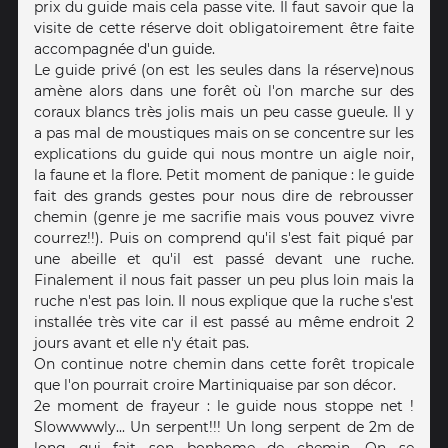
prix du guide mais cela passe vite. Il faut savoir que la
visite de cette réserve doit obligatoirement être faite
accompagnée d'un guide.
Le guide privé (on est les seules dans la réserve)nous
amène alors dans une forêt où l'on marche sur des
coraux blancs très jolis mais un peu casse gueule. Il y
a pas mal de moustiques mais on se concentre sur les
explications du guide qui nous montre un aigle noir,
la faune et la flore. Petit moment de panique : le guide
fait des grands gestes pour nous dire de rebrousser
chemin (genre je me sacrifie mais vous pouvez vivre
courrez!!). Puis on comprend qu'il s'est fait piqué par
une abeille et qu'il est passé devant une ruche.
Finalement il nous fait passer un peu plus loin mais la
ruche n'est pas loin. Il nous explique que la ruche s'est
installée très vite car il est passé au même endroit 2
jours avant et elle n'y était pas.
On continue notre chemin dans cette forêt tropicale
que l'on pourrait croire Martiniquaise par son décor.
2e moment de frayeur : le guide nous stoppe net !
Slowwwwly... Un serpent!!! Un long serpent de 2m de
long qui fait son bonhome de chemin. On se