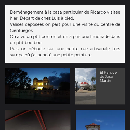
Déménagement à la casa particular de Ricardo visitée
hier. Départ de chez Luis à pied.
Valises déposées on part pour une visite du centre de
Cienfuegos
On a vu un ptit ponton et on a pris une limonade dans
un ptit bouiboui
Puis on déboule sur une petite rue artisanale très
sympa où j'ai acheté une petite peinture
El Parqué
de José
Martín