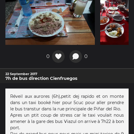
0
0
22 September 2017
7h de bus direction Cienfruegos
Réveil aux aurores (6h),petit dej rapido et on monte
dans un taxi booké hier pour 5cuc pour aller prendre
le bus transtur dans la rue principale de Piñar del Rio.
Apres un ptit coup de stress car le taxi voulait nous
amener à la gare des bus Viazul on arrive à 7h22 à bon
port.
Pas de grand bus pour nous mais un mini taxico de 9