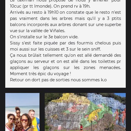
Le taximan nous propose de nous y amener pour
10cuc (pr tt lmonde). On prend rv à 19h.
Arrivés au resto à 19h10 on constate que le resto n'est
pas vraiment dans les arbres mais qu'il y a 3 ptits
balcons incorporés aux arbres donant sur une superbe
vue sur la vallée de Viñales.
On s'installe sur le 3e balcon vide.
Sissy s'est faite piquée par des fourmis chelous puis
moi aussi sur les cuisses et 3 sur le sein sniff.
Ça nous brûlait tellement qu'on est allé demandé des
glaçons au serveur et on est allé dans les toilettes pr
appliquer les glaçons sur les zones menacées.
Moment très épic du voyage !
Retour on dort pas de sorties nous sommes k.o