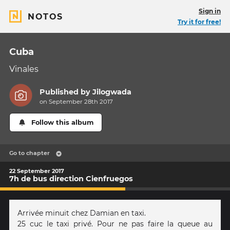
Sign in
NOTOS
Try it for free!
Cuba
Vinales
Published by
Jilogwada
on September 28th 2017
Follow this album
Go to chapter
22 September 2017
7h de bus direction Cienfruegos
Arrivée minuit chez Damian en taxi.
25 cuc le taxi privé. Pour ne pas faire la queue au