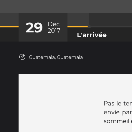
29
Dec
2017
L'arrivée
Guatemala, Guatemala
Pas le te
envie par
sommeil é