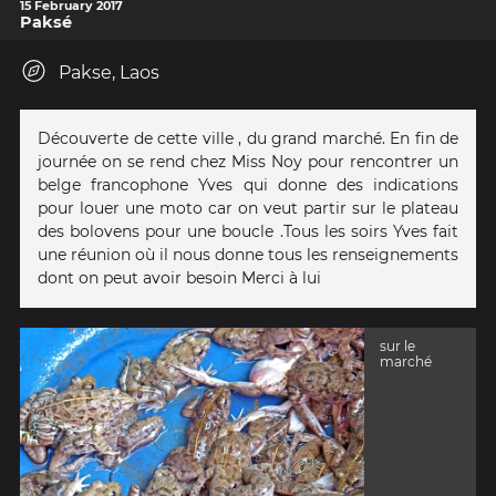
15 February 2017
Paksé
Pakse, Laos
Découverte de cette ville , du grand marché. En fin de
journée on se rend chez Miss Noy pour rencontrer un
belge francophone Yves qui donne des indications
pour louer une moto car on veut partir sur le plateau
des bolovens pour une boucle .Tous les soirs Yves fait
une réunion où il nous donne tous les renseignements
dont on peut avoir besoin Merci à lui
sur le
marché