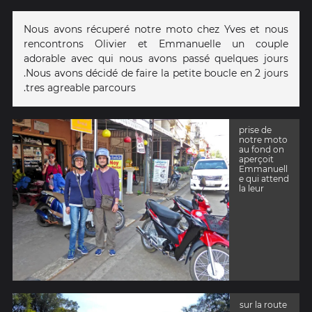
Nous avons récuperé notre moto chez Yves et nous
rencontrons Olivier et Emmanuelle un couple
adorable avec qui nous avons passé quelques jours
.Nous avons décidé de faire la petite boucle en 2 jours
.tres agreable parcours
prise de
notre moto
au fond on
aperçoit
Emmanuell
e qui attend
la leur
sur la route