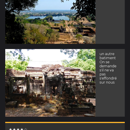
un autre
batiment
On se
demande
s'il ne va
pas
s'effondré
sur nous
★★★★☆