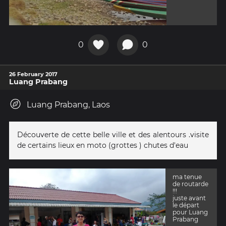
0
0
26 February 2017
Luang Prabang
Luang Prabang, Laos
Découverte de cette belle ville et des alentours .visite
de certains lieux en moto (grottes ) chutes d'eau
ma tenue
de routarde
!!!
juste avant
le départ
pour Luang
Prabang