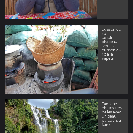
cuisson du
riz
ce joli
chapeau
sert à la
cuisson du
riz à la
vapeur
Tad fane
chutes tres
belles avec
un beau
parcours à
faire