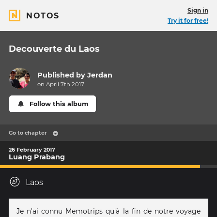
Sign in
NOTOS
Try it for free!
Decouverte du Laos
Published by
Jerdan
on April 7th 2017
Follow this album
Go to chapter
26 February 2017
Luang Prabang
Laos
Je n'ai connu Memotrips qu'à la fin de notre voyage