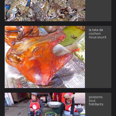
la tete de
cochon
nous sourit
poissons
tout
frétillants