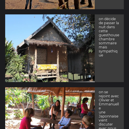
on décide
de passer la
nuit dans
cette
guesthouse
chambre
sommaire
mais
sympathiq
ue
on se
rejoint avec
Olivier et
Emmanuell
e
une
Japonnaise
vient
discuter
evec nous