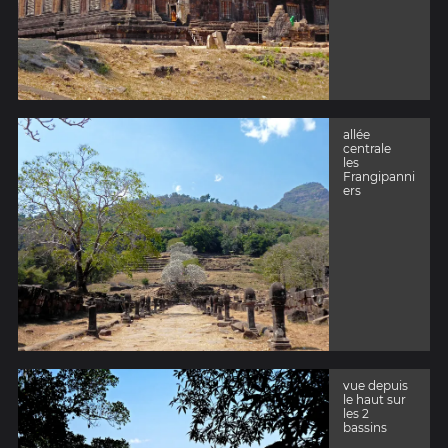
allée
centrale
les
Frangipanni
ers
vue depuis
le haut sur
les 2
bassins