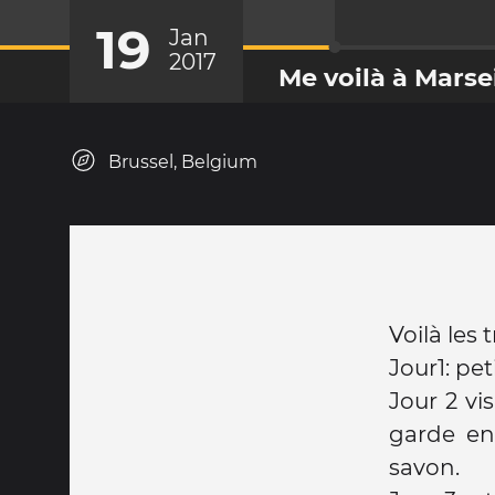
19
Jan
2017
Me voilà à Marsei
Brussel, Belgium
Voilà les 
Jour1: pet
Jour 2 vi
garde en 
savon.