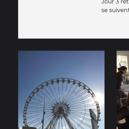
Jour 3 re
se suiven