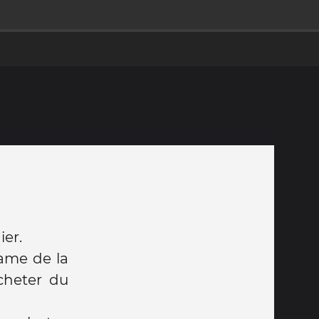
ier.
dame de la
cheter du