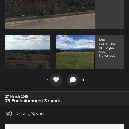
Les
sommets
enneigés
des
Pyrénées
0
4
27 March 2018
J3 Enchaînement 3 sports
Roses, Spain