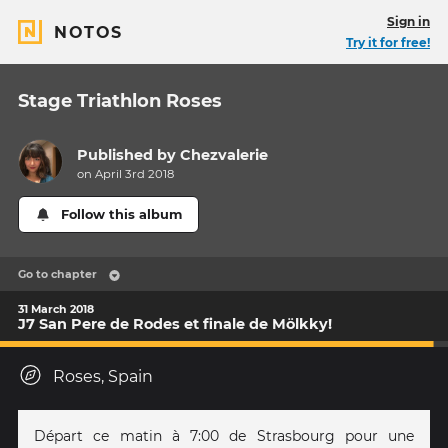
Sign in
NOTOS
Try it for free!
Stage Triathlon Roses
Published by
Chezvalerie
on April 3rd 2018
Follow this album
Go to chapter
31 March 2018
J7 San Pere de Rodes et finale de Mölkky!
Roses, Spain
Départ ce matin à 7:00 de Strasbourg pour une