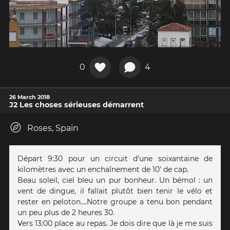
0
4
26 March 2018
J2 Les choses sérieuses démarrent
Roses, Spain
Départ 9:30 pour un circuit d'une soixantaine de
kilomètres avec un enchaînement de 10' de cap.
Beau soleil, ciel bleu un pur bonheur. Un bémol : un
vent de dingue, il fallait plutôt bien tenir le vélo et
rester en peloton....Notre groupe a tenu bon pendant
un peu plus de 2 heures 30.
Vers 13:00 place au repas. Je dois dire que là je me suis