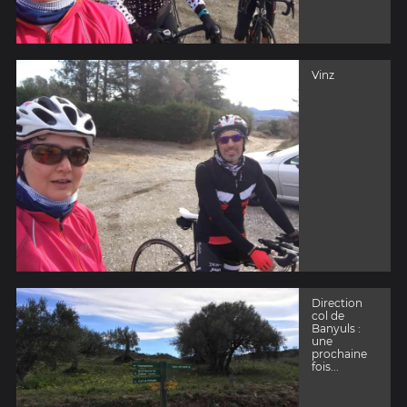
Vinz
Direction
col de
Banyuls :
une
prochaine
fois...