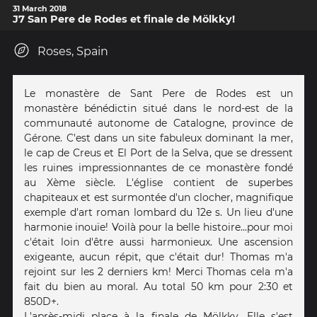
31 March 2018
J7 San Pere de Rodes et finale de Mölkky!
Roses, Spain
Le monastère de Sant Pere de Rodes est un
monastère bénédictin situé dans le nord-est de la
communauté autonome de Catalogne, province de
Gérone. C'est dans un site fabuleux dominant la mer,
le cap de Creus et El Port de la Selva, que se dressent
les ruines impressionnantes de ce monastère fondé
au Xème siècle. L'église contient de superbes
chapiteaux et est surmontée d'un clocher, magnifique
exemple d'art roman lombard du 12e s. Un lieu d'une
harmonie inouïe! Voilà pour la belle histoire...pour moi
c'était loin d'être aussi harmonieux. Une ascension
exigeante, aucun répit, que c'était dur! Thomas m'a
rejoint sur les 2 derniers km! Merci Thomas cela m'a
fait du bien au moral. Au total 50 km pour 2:30 et
850D+.
L'après-midi place à la finale de Mölkky. Elle s'est