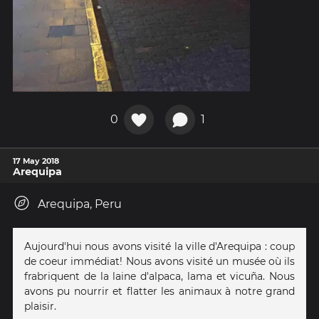
0
1
17 May 2018
Arequipa
Arequipa, Peru
Aujourd'hui nous avons visité la ville d'Arequipa : coup
de coeur immédiat! Nous avons visité un musée où ils
frabriquent de la laine d'alpaca, lama et vicuña. Nous
avons pu nourrir et flatter les animaux à notre grand
plaisir.