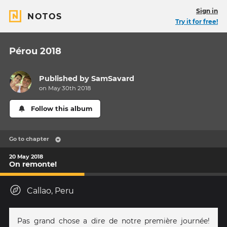
Sign in
NOTOS
Try it for free!
Pérou 2018
Published by
SamSavard
on May 30th 2018
Follow this album
Go to chapter
20 May 2018
On remonte!
Callao, Peru
Pas grand chose a dire de notre première journée!