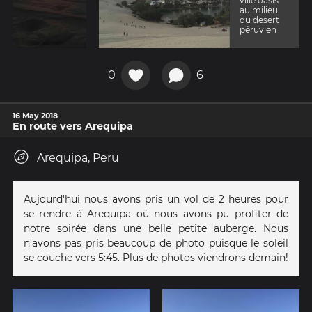
ville oasis
au milieu
du desert
péruvien
0
6
16 May 2018
En route vers Arequipa
Arequipa, Peru
Aujourd'hui nous avons pris un vol de 2 heures pour
se rendre à Arequipa où nous avons pu profiter de
notre soirée dans une belle petite auberge. Nous
n'avons pas pris beaucoup de photo puisque le soleil
se couche vers 5:45. Plus de photos viendrons demain!