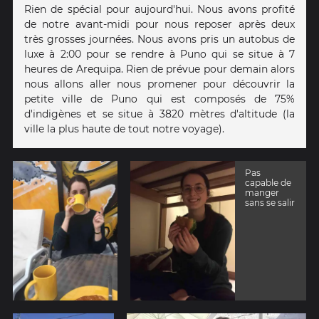
Rien de spécial pour aujourd'hui. Nous avons profité
de notre avant-midi pour nous reposer après deux
très grosses journées. Nous avons pris un autobus de
luxe à 2:00 pour se rendre à Puno qui se situe à 7
heures de Arequipa. Rien de prévue pour demain alors
nous allons aller nous promener pour découvrir la
petite ville de Puno qui est composés de 75%
d'indigènes et se situe à 3820 mètres d'altitude (la
ville la plus haute de tout notre voyage).
Pas
capable de
manger
sans se salir