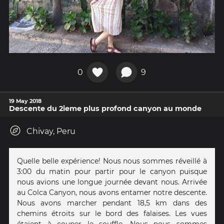
0
9
19 May 2018
Descente du 2ieme plus profond canyon au monde
Chivay, Peru
Quelle belle expérience! Nous nous sommes réveillé à
3:00 du matin pour partir pour le canyon puisque
nous avions une longue journée devant nous. Arrivée
au Colca Canyon, nous avons entamer notre descente.
Nous avons marcher pendant 18,5 km dans des
chemins étroits sur le bord des falaises. Les vues