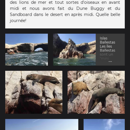
des lions de mer et tout sortes d'oiseaux en avant
midi et nous avons fait du Dune Buggy et du
Sandboard dans le desert en après midi. Quelle belle
journée!
Islas
Ballestas
Les îles
Ballestas
sont un
"mini
...
galapagos"