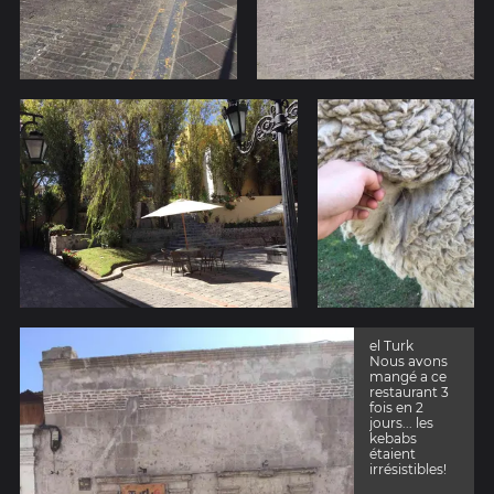
el Turk
Nous avons
mangé a ce
restaurant 3
fois en 2
jours... les
kebabs
étaient
irrésistibles!