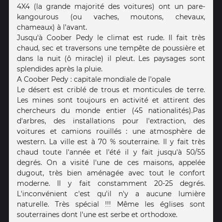
4X4 (la grande majorité des voitures) ont un pare-
kangourous (ou vaches, moutons, chevaux,
chameaux) à l'avant.
Jusqu'à Coober Pedy le climat est rude. Il fait très
chaud, sec et traversons une tempête de poussière et
dans la nuit (ô miracle) il pleut. Les paysages sont
splendides après la pluie.
A Coober Pedy : capitale mondiale de l'opale
Le désert est criblé de trous et monticules de terre.
Les mines sont toujours en activité et attirent des
chercheurs du monde entier (45 nationalités).Pas
d'arbres, des installations pour l'extraction, des
voitures et camions rouillés : une atmosphère de
western. La ville est à 70 % souterraine. Il y fait très
chaud toute l'année et l'été il y fait jusqu'à 50/55
degrés. On a visité l'une de ces maisons, appelée
dugout, très bien aménagée avec tout le confort
moderne. Il y fait constamment 20-25 degrés.
L'inconvénient c'est qu'il n'y a aucune lumière
naturelle. Très spécial !!! Même les églises sont
souterraines dont l'une est serbe et orthodoxe.