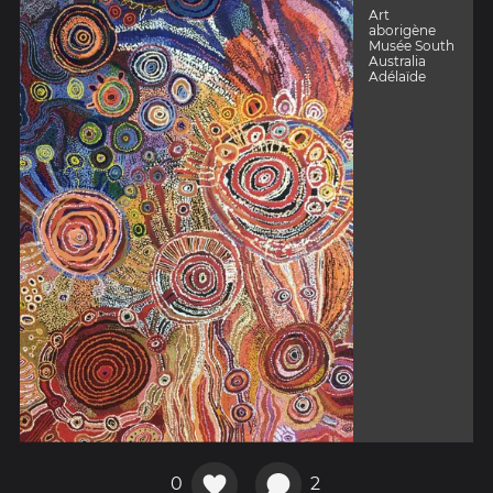
Art
aborigène
Musée South
Australia
Adélaïde
0
2