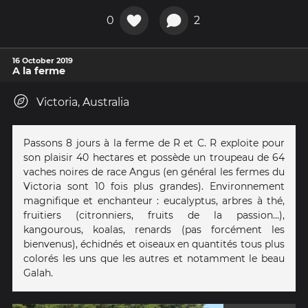
0
2
16 October 2019
A la ferme
Victoria, Australia
Passons 8 jours à la ferme de R et C. R exploite pour
son plaisir 40 hectares et possède un troupeau de 64
vaches noires de race Angus (en général les fermes du
Victoria sont 10 fois plus grandes). Environnement
magnifique et enchanteur : eucalyptus, arbres à thé,
fruitiers (citronniers, fruits de la passion…),
kangourous, koalas, renards (pas forcément les
bienvenus), échidnés et oiseaux en quantités tous plus
colorés les uns que les autres et notamment le beau
Galah.