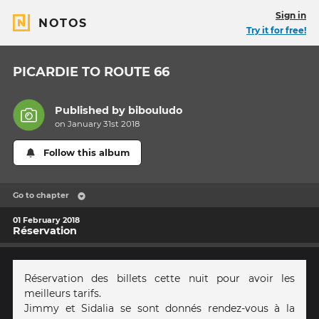
Sign in
NOTOS
Try it for free!
PICARDIE TO ROUTE 66
Published by
bibouludo
on January 31st 2018
Follow this album
Go to chapter
01 February 2018
Réservation
Réservation des billets cette nuit pour avoir les
meilleurs tarifs.
Jimmy et Sidalia se sont donnés rendez-vous à la