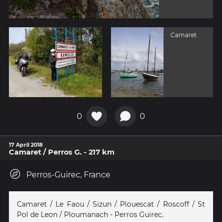
Camaret
0
0
17 April 2018
Camaret / Perros G. - 217 km
Perros-Guirec, France
Camaret / Le Faou / Sizun / Plouescat / Roscoff / St
Pol de Leon / Ploumanach - Perros Guirec.