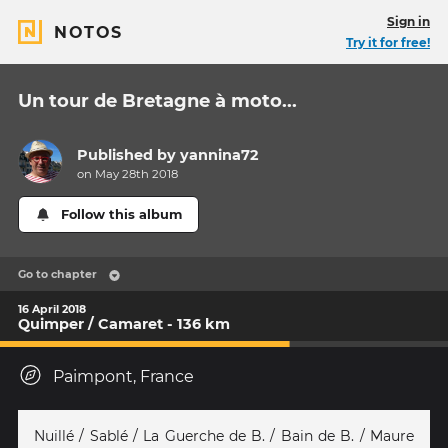
Sign in
NOTOS
Try it for free!
Un tour de Bretagne à moto...
Published by
yannina72
on May 28th 2018
Follow this album
Go to chapter
16 April 2018
Quimper / Camaret - 136 km
Paimpont, France
Nuillé / Sablé / La Guerche de B. / Bain de B. / Maure