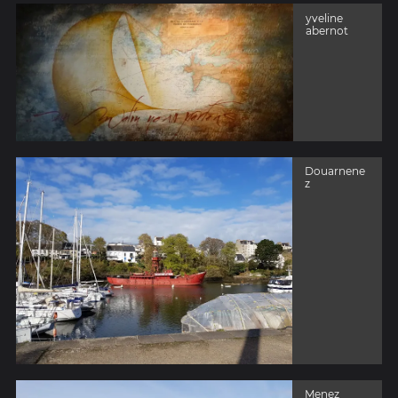
yveline
abernot
Douarnene
z
Menez