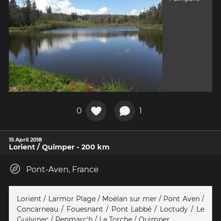
0
1
15 April 2018
Lorient / Quimper - 200 km
Pont-Aven, France
Lorient / Larmor Plage / Moëlan sur mer / Pont Aven /
Concarneau / Fouesnant / Pont Labbé / Loctudy / Le
Guilvinec / Penmarc'h / La Torche / Quimper