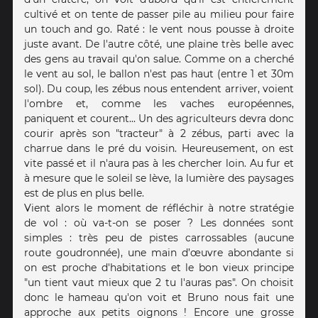
cultivé et on tente de passer pile au milieu pour faire
un touch and go. Raté : le vent nous pousse à droite
juste avant. De l'autre côté, une plaine très belle avec
des gens au travail qu'on salue. Comme on a cherché
le vent au sol, le ballon n'est pas haut (entre 1 et 30m
sol). Du coup, les zébus nous entendent arriver, voient
l'ombre et, comme les vaches européennes,
paniquent et courent... Un des agriculteurs devra donc
courir après son "tracteur" à 2 zébus, parti avec la
charrue dans le pré du voisin. Heureusement, on est
vite passé et il n'aura pas à les chercher loin. Au fur et
à mesure que le soleil se lève, la lumière des paysages
est de plus en plus belle.
Vient alors le moment de réfléchir à notre stratégie
de vol : où va-t-on se poser ? Les données sont
simples : très peu de pistes carrossables (aucune
route goudronnée), une main d’œuvre abondante si
on est proche d'habitations et le bon vieux principe
"un tient vaut mieux que 2 tu l'auras pas". On choisit
donc le hameau qu'on voit et Bruno nous fait une
approche aux petits oignons ! Encore une grosse