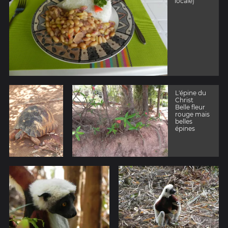
locale)
L'épine du
Christ
Belle fleur
rouge mais
belles
épines