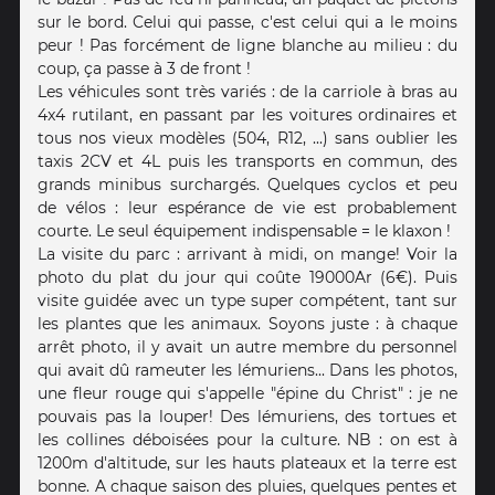
sur le bord. Celui qui passe, c'est celui qui a le moins
peur ! Pas forcément de ligne blanche au milieu : du
coup, ça passe à 3 de front !
Les véhicules sont très variés : de la carriole à bras au
4x4 rutilant, en passant par les voitures ordinaires et
tous nos vieux modèles (504, R12, ...) sans oublier les
taxis 2CV et 4L puis les transports en commun, des
grands minibus surchargés. Quelques cyclos et peu
de vélos : leur espérance de vie est probablement
courte. Le seul équipement indispensable = le klaxon !
La visite du parc : arrivant à midi, on mange! Voir la
photo du plat du jour qui coûte 19000Ar (6€). Puis
visite guidée avec un type super compétent, tant sur
les plantes que les animaux. Soyons juste : à chaque
arrêt photo, il y avait un autre membre du personnel
qui avait dû rameuter les lémuriens... Dans les photos,
une fleur rouge qui s'appelle "épine du Christ" : je ne
pouvais pas la louper! Des lémuriens, des tortues et
les collines déboisées pour la culture. NB : on est à
1200m d'altitude, sur les hauts plateaux et la terre est
bonne. A chaque saison des pluies, quelques pentes et