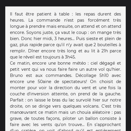
Il faut être patient à table : les repas durent des
heures. La commande n'est pas forcément très
longue à prendre mais ensuite, on attend et on attend
encore. Soyons juste, ça vaut le coup : on mange très
bien. Donc hier midi, 3 heures... Puis sieste et plein de
gaz, plus rapide parce qu'il n'y avait que 2 bouteilles à
remplir. Dîner encore très long et au lit à 21h parce
que le réveil est toujours à 3h45.
Ce matin, encore une bonne météo : ciel dégagé et
petit vent qui va nous faire faire un autre vol qu'hier.
Bruno est aux commandes. Décollage 5h10 avec
encore une 50aine de spectateurs! On choisit de
monter pour voir la direction du vent et une fois la
couche d'inversion atteinte, on prend de la gauche.
Parfait : on laisse le bras du lac survolé hier sur notre
droite, on se dirige vers quelques volcans. C'est très
manœuvrant ce matin mais un chouïa aléatoire : pas
grave, de toutes façons, piloter un ballon consiste à
faire avec les vents qu'on trouve... En s'approchant
d'un cratère, on voit d'abord qu'il est entièrement