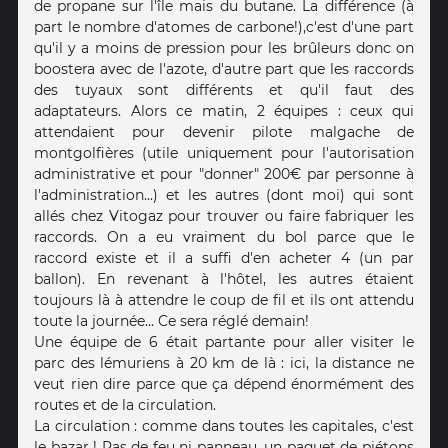
de propane sur l'île mais du butane. La différence (à
part le nombre d'atomes de carbone!),c'est d'une part
qu'il y a moins de pression pour les brûleurs donc on
boostera avec de l'azote, d'autre part que les raccords
des tuyaux sont différents et qu'il faut des
adaptateurs. Alors ce matin, 2 équipes : ceux qui
attendaient pour devenir pilote malgache de
montgolfières (utile uniquement pour l'autorisation
administrative et pour "donner" 200€ par personne à
l'administration...) et les autres (dont moi) qui sont
allés chez Vitogaz pour trouver ou faire fabriquer les
raccords. On a eu vraiment du bol parce que le
raccord existe et il a suffi d'en acheter 4 (un par
ballon). En revenant à l'hôtel, les autres étaient
toujours là à attendre le coup de fil et ils ont attendu
toute la journée... Ce sera réglé demain!
Une équipe de 6 était partante pour aller visiter le
parc des lémuriens à 20 km de là : ici, la distance ne
veut rien dire parce que ça dépend énormément des
routes et de la circulation.
La circulation : comme dans toutes les capitales, c'est
le bazar ! Pas de feu ni panneau, un paquet de piétons