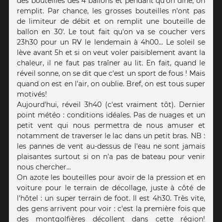
des bouteilles des 4 ballons et pendant qu'on dîne, on
remplit. Par chance, les grosses bouteilles n'ont pas
de limiteur de débit et on remplit une bouteille de
ballon en 30'. Le tout fait qu'on va se coucher vers
23h30 pour un RV le lendemain à 4h00... Le soleil se
lève avant 5h et si on veut voler paisiblement avant la
chaleur, il ne faut pas traîner au lit. En fait, quand le
réveil sonne, on se dit que c'est un sport de fous ! Mais
quand on est en l'air, on oublie. Bref, on est tous super
motivés!
Aujourd'hui, réveil 3h40 (c'est vraiment tôt). Dernier
point météo : conditions idéales. Pas de nuages et un
petit vent qui nous permettra de nous amuser et
notamment de traverser le lac dans un petit bras. NB :
les pannes de vent au-dessus de l'eau ne sont jamais
plaisantes surtout si on n'a pas de bateau pour venir
nous chercher...
On azote les bouteilles pour avoir de la pression et en
voiture pour le terrain de décollage, juste à côté de
l'hôtel : un super terrain de foot. Il est 4h30. Très vite,
des gens arrivent pour voir : c'est la première fois que
des montgolfières décollent dans cette région!