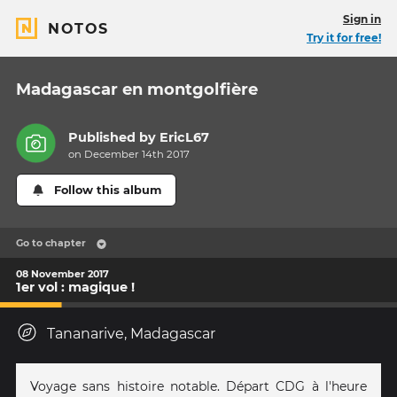
Sign in
NOTOS
Try it for free!
Madagascar en montgolfière
Published by
EricL67
on December 14th 2017
Follow this album
Go to chapter
08 November 2017
1er vol : magique !
Tananarive, Madagascar
Voyage sans histoire notable. Départ CDG à l'heure