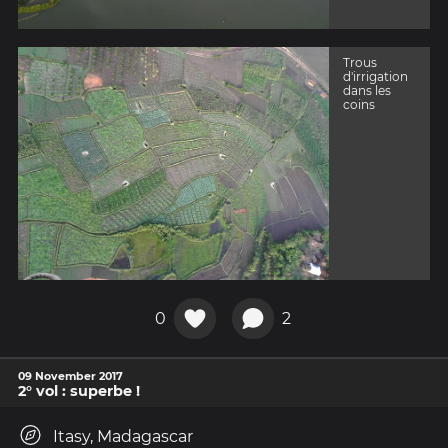
Trous
d'irrigation
dans les
coins
0
2
09 November 2017
2° vol : superbe !
Itasy, Madagascar