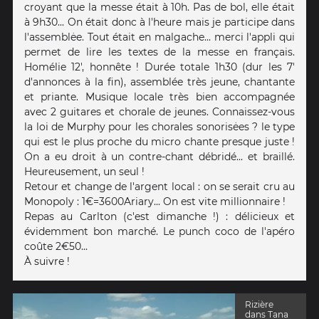
croyant que la messe était à 10h. Pas de bol, elle était
à 9h30... On était donc à l'heure mais je participe dans
l'assemblėe. Tout était en malgache... merci l'appli qui
permet de lire les textes de la messe en français.
Homélie 12', honnête ! Durée totale 1h30 (dur les 7'
d'annonces à la fin), assemblée très jeune, chantante
et priante. Musique locale très bien accompagnée
avec 2 guitares et chorale de jeunes. Connaissez-vous
la loi de Murphy pour les chorales sonorisėes ? le type
qui est le plus proche du micro chante presque juste !
On a eu droit à un contre-chant débridé... et braillé.
Heureusement, un seul !
Retour et change de l'argent local : on se serait cru au
Monopoly : 1€=3600Ariary... On est vite millionnaire !
Repas au Carlton (c'est dimanche !) : délicieux et
évidemment bon marché. Le punch coco de l'apéro
coûte 2€50...
À suivre !
Rizière
dans Tana