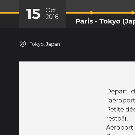
15
Oct
2016
Paris - Tokyo (Ja
Tokyo, Japan
Départ de
l'aéropor
Petite dé
resto!!).
Aéroport 