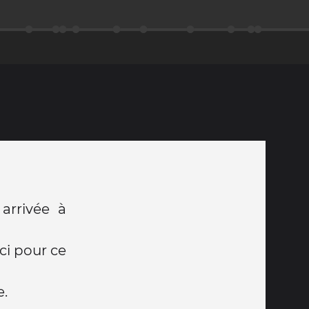
arrivée à
ci pour ce
e.