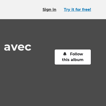
Sign in
Try it for free!
 avec
Follow
this album