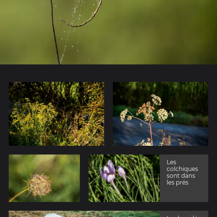
Les
colchiques
sont dans
les prés