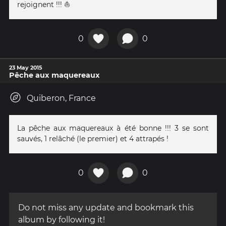
rejoignent !!! ⛵
0
0
23 May 2015
Pêche aux maquereaux
Quiberon, France
La pêche aux maquereaux à été bonne !!! 3 se sont
sauvés, 1 relâché (le premier) et 4 attrapés !
0
0
Do not miss any update and bookmark this
album by following it!