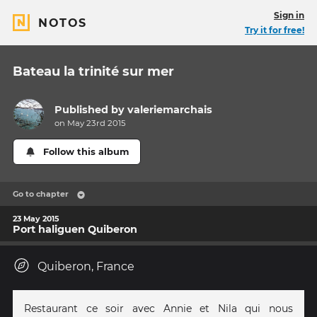
Sign in
NOTOS
Try it for free!
Bateau la trinité sur mer
Published by
valeriemarchais
on May 23rd 2015
Follow this album
Go to chapter
23 May 2015
Port haliguen Quiberon
Quiberon, France
Restaurant ce soir avec Annie et Nila qui nous