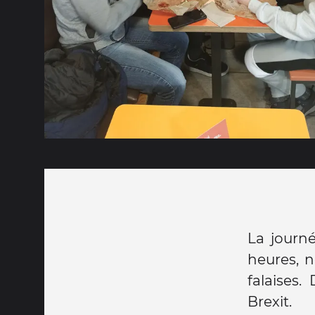
La journ
heures, n
falaises.
Brexit.