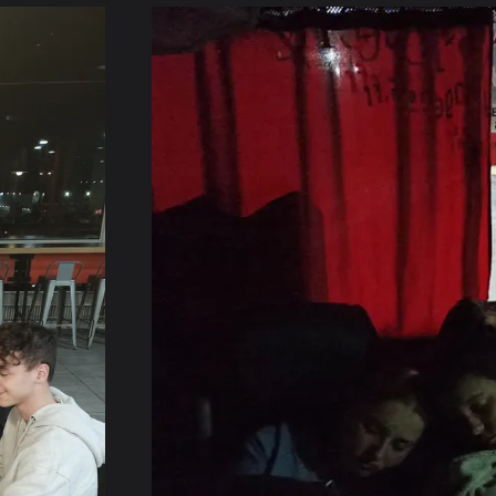
Burger
King !