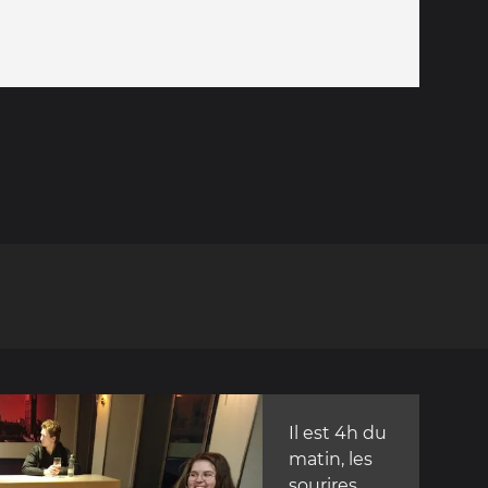
Il est 4h du
matin, les
sourires