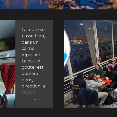
La route se
passe bien,
dans un
calme
reposant.
La pause
goûter est
derrière
nous,
direction la
région
...
parisienne,
pour le
dîner chez