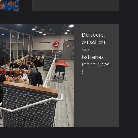
Du sucre,
du sel, du
gras :
batteries
rechargées
!