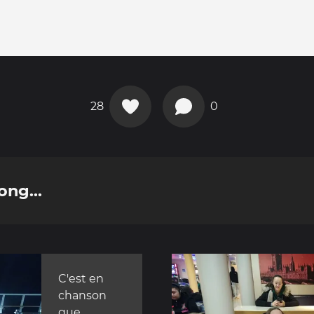
28
0
ong...
C'est en
chanson
que