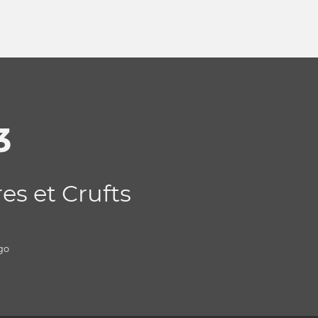
3
es et Crufts
go