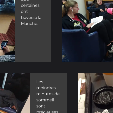
certaines
ont
traversé la
Manche.
Les
moindres
minutes de
sommeil
sont
précieuses,