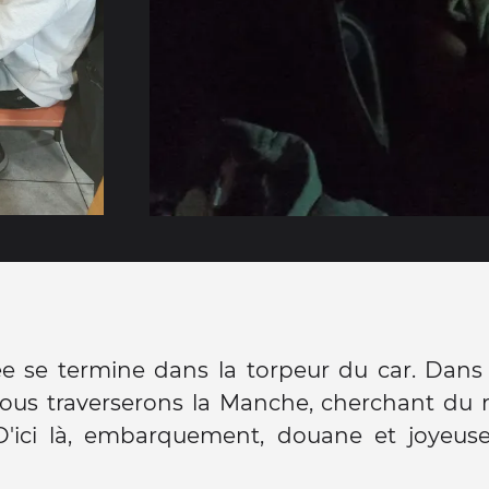
ée se termine dans la torpeur du car. Dans
ous traverserons la Manche, cherchant du r
 D'ici là, embarquement, douane et joyeuse