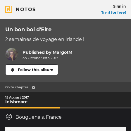
Sign in
NOTOS
Try it for free!
Un bon bol d'Eire
2 semaines de voyage en Irlande !
Published by
MargotM
on October 18th 2017
Follow this album
Go to chapter
15 August 2017
Inishmore
Bouguenais, France