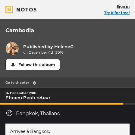
Sign in
NOTOS
Try it for free!
Cambodia
Published by
HeleneG
on December 4th 2016
Follow this album
Go to chapter
14 December 2016
Phnom Penh retour
Bangkok, Thailand
Arrivée à Bangkok.