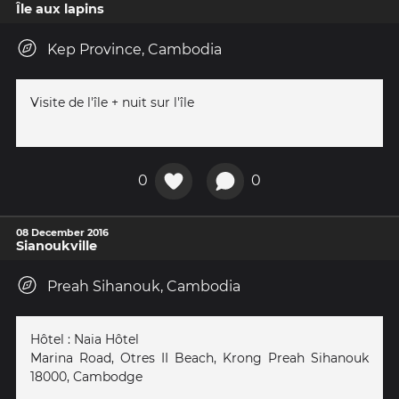
Île aux lapins
Kep Province, Cambodia
Visite de l'île + nuit sur l'île
0
0
08 December 2016
Sianoukville
Preah Sihanouk, Cambodia
Hôtel : Naia Hôtel
Marina Road, Otres II Beach, Krong Preah Sihanouk
18000, Cambodge