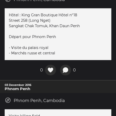
Hôtel : King Gran Boutique Hôtel n°18
Street 258 (Long Nget)
Sangkat Chak Tomuk, Khan Daun Penh
Départ pour Phnom Penh
- Visite du palais royal
- Marchés russe et central
0
0
03 December 2016
Phnom Penh
Phnom Penh, Cambodia