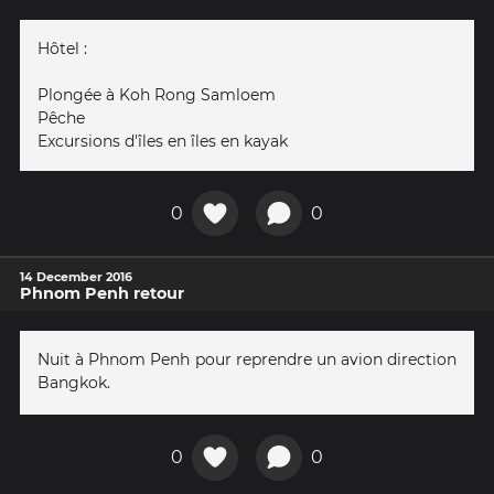
Hôtel :
Plongée à Koh Rong Samloem
Pêche
Excursions d'îles en îles en kayak
0
0
14 December 2016
Phnom Penh retour
Nuit à Phnom Penh pour reprendre un avion direction
Bangkok.
0
0