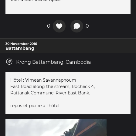
0
0
30 November 2016
Battambang
Krong Battambang, Cambodia
Hôtel : Vimean Savannaphoum
East Road along the stream, Rocheck 4,
Rattanak Commune, River East Bank.
repos et picine à l'hôtel