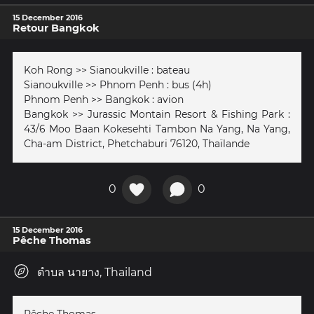
15 December 2016
Retour Bangkok
Koh Rong >> Sianoukville : bateau
Sianoukville >> Phnom Penh : bus (4h)
Phnom Penh >> Bangkok : avion
Bangkok >> Jurassic Montain Resort & Fishing Park :
43/6 Moo Baan Kokesehti Tambon Na Yang, Na Yang,
Cha-am District, Phetchaburi 76120, Thaïlande
0
0
15 December 2016
Pêche Thomas
ตำบล นายาง, Thailand