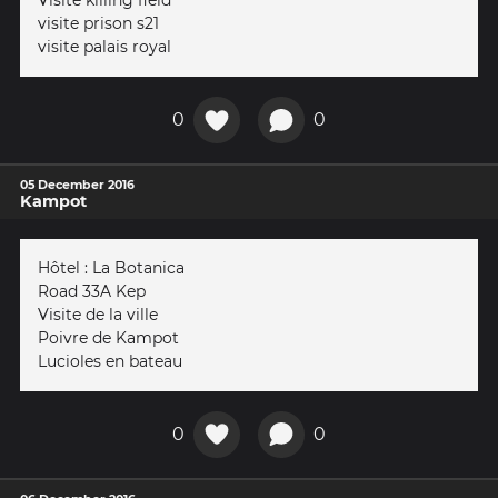
Visite killing field
visite prison s21
visite palais royal
0
0
05 December 2016
Kampot
Hôtel : La Botanica
Road 33A Kep
Visite de la ville
Poivre de Kampot
Lucioles en bateau
0
0