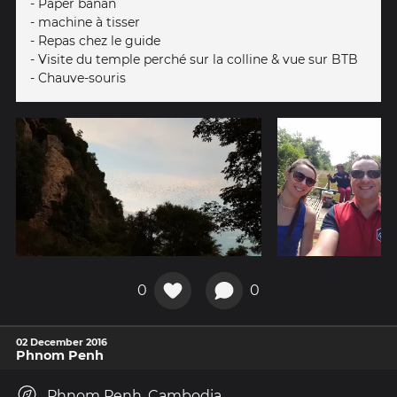
- Paper banan
- machine à tisser
- Repas chez le guide
- Visite du temple perché sur la colline & vue sur BTB
- Chauve-souris
0
0
02 December 2016
Phnom Penh
Phnom Penh, Cambodia