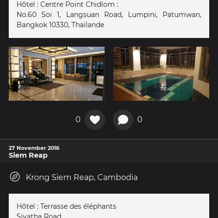
Hôtel : Centre Point Chidlom :
No.60 Soi 1, Langsuan Road, Lumpini, Patumwan,
Bangkok 10330, Thaïlande
0
0
27 November 2016
Siem Reap
Krong Siem Reap, Cambodia
Hôtel : Terrasse des éléphants
Sivatha Road