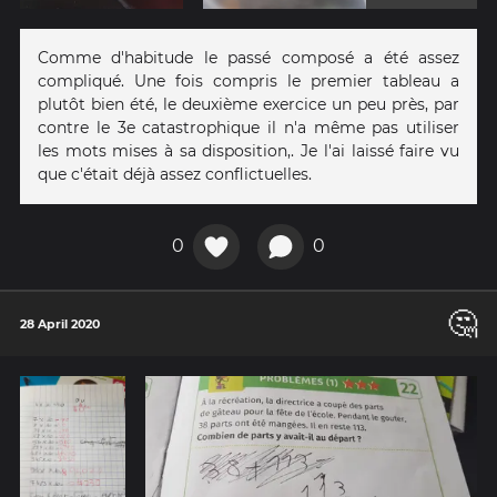
Comme d'habitude le passé composé a été assez
compliqué. Une fois compris le premier tableau a
plutôt bien été, le deuxième exercice un peu près, par
contre le 3e catastrophique il n'a même pas utiliser
les mots mises à sa disposition,. Je l'ai laissé faire vu
que c'était déjà assez conflictuelles.
0
0
🤔
28 April 2020