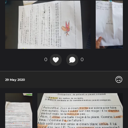
0
0
🙃
29 May 2020