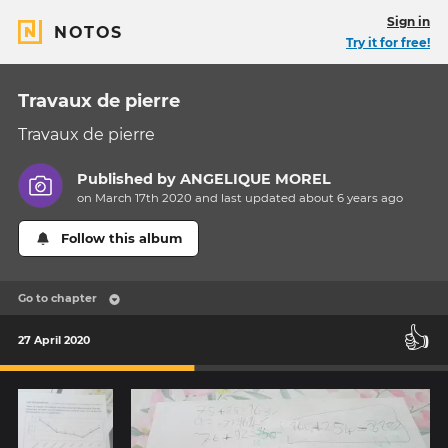
Sign in
NOTOS
Try it for free!
Travaux de pierre
Travaux de pierre
Published by
ANGELIQUE MOREL
on March 17th 2020 and last updated
about 6 years
ago
Follow this album
Go to chapter
👍
27 April 2020