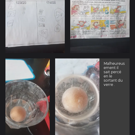
Malheureus
ement il
sait percé
en le
sortant du
verre .