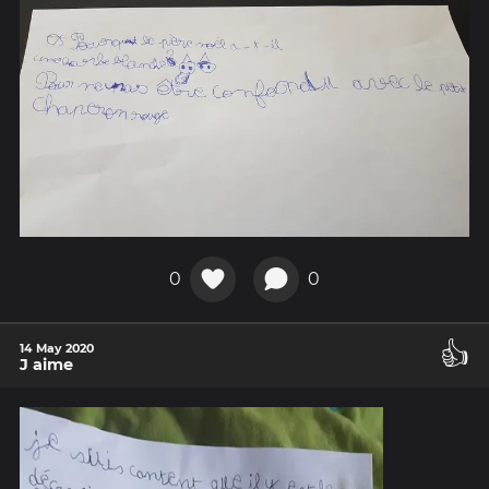
0
0
👍
14 May 2020
J aime