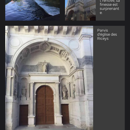
t rénové, sa
finesse est
surprenant
e.
Parvis
d'église des
Riceys