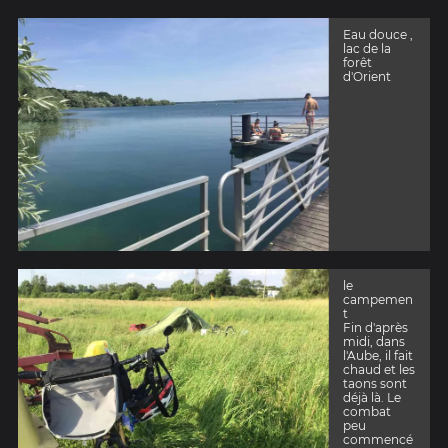
Eau douce ,
lac de la
forêt
d'Orient
le
campemen
t
Fin d'après
midi, dans
l'Aube, il fait
chaud et les
taons sont
déjà là. Le
combat
peu
commencé