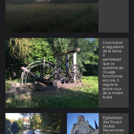
Command
e régulation
de la Seine
Il
semblerait
que ce
système de
rouage
fonctionne
encore. Il
régule le
jeune cour
de la rivière
Aube.
ÉgliseSaisir
des Riceys
(Aube)
Récemmen