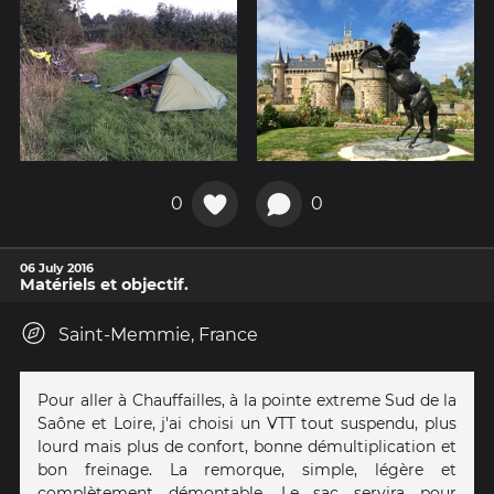
0
0
06 July 2016
Matériels et objectif.
Saint-Memmie, France
Pour aller à Chauffailles, à la pointe extreme Sud de la
Saône et Loire, j'ai choisi un VTT tout suspendu, plus
lourd mais plus de confort, bonne démultiplication et
bon freinage. La remorque, simple, légère et
complètement démontable. Le sac servira pour