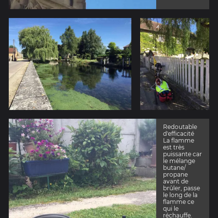
Redoutable
d'efficacité
La flamme
est très
puissante car
le mélange
butane/
propane
avant de
brûler, passe
le long de la
flamme ce
qui le
réchauffe.