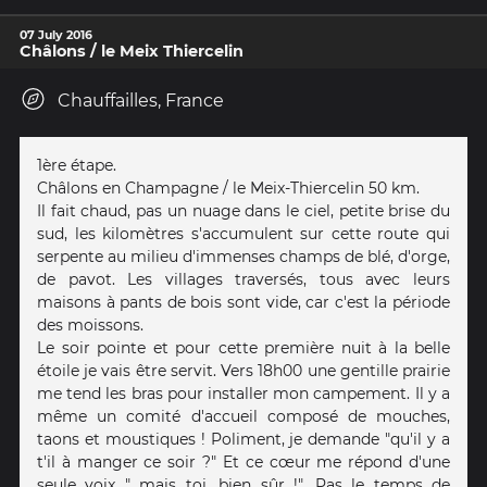
07 July 2016
Châlons / le Meix Thiercelin
Chauffailles, France
1ère étape.
Châlons en Champagne / le Meix-Thiercelin 50 km.
Il fait chaud, pas un nuage dans le ciel, petite brise du
sud, les kilomètres s'accumulent sur cette route qui
serpente au milieu d'immenses champs de blé, d'orge,
de pavot. Les villages traversés, tous avec leurs
maisons à pants de bois sont vide, car c'est la période
des moissons.
Le soir pointe et pour cette première nuit à la belle
étoile je vais être servit. Vers 18h00 une gentille prairie
me tend les bras pour installer mon campement. Il y a
même un comité d'accueil composé de mouches,
taons et moustiques ! Poliment, je demande "qu'il y a
t'il à manger ce soir ?" Et ce cœur me répond d'une
seule voix " mais toi, bien sûr !". Pas le temps de