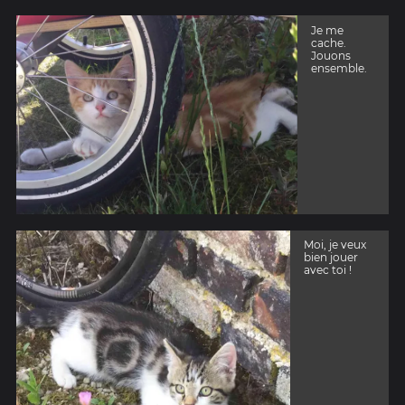
Je me
cache.
Jouons
ensemble.
Moi, je veux
bien jouer
avec toi !