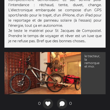
l'intendance : réchaud, tente, duvet, change.
L'électronique embarquée se compose d'un GPS
sport/rando pour le trajet, d'un iPHone, d'un iPad pour
le reportage et de panneau solaire (à l'essais) pour
l'énergie, tout ça en autonomie.
Je teste le matériel pour St Jacques de Compostel.
Prendre le temps de voyager et rêver est un luxe que
je ne refuse pas. Bref que des bonnes choses..
le tracteur,
la
remorque
et moi.
0
0