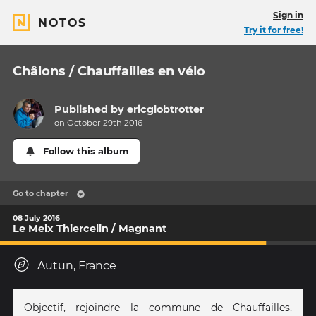
Sign in
NOTOS
Try it for free!
Châlons / Chauffailles en vélo
Published by
ericglobtrotter
on October 29th 2016
Follow this album
Go to chapter
08 July 2016
Le Meix Thiercelin / Magnant
Autun, France
Objectif, rejoindre la commune de Chauffailles,