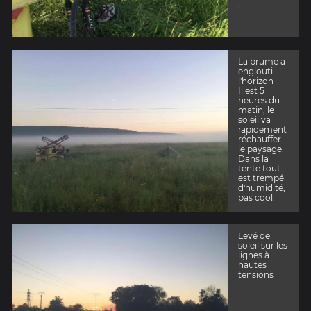
.
La brume a
englouti
l'horizon
Il est 5
heures du
matin, le
soleil va
rapidement
réchauffer
le paysage.
Dans la
tente tout
est trempé
d'humidité,
pas cool.
Levé de
soleil sur les
lignes à
hautes
tensions