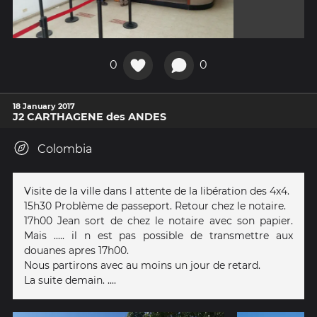
0
0
18 January 2017
J2 CARTHAGENE des ANDES
Colombia
Visite de la ville dans l attente de la libération des 4x4.
15h30 Problème de passeport. Retour chez le notaire.
17h00 Jean sort de chez le notaire avec son papier.
Mais ..... il n est pas possible de transmettre aux
douanes apres 17h00.
Nous partirons avec au moins un jour de retard.
La suite demain. ....