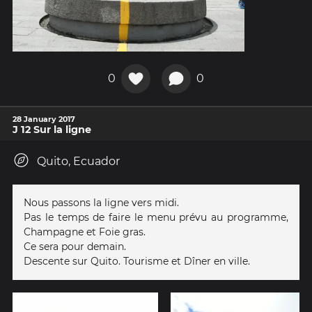
0
0
28 January 2017
J 12 Sur la ligne
Quito, Ecuador
Nous passons la ligne vers midi.
Pas le temps de faire le menu prévu au programme,
Champagne et Foie gras.
Ce sera pour demain.
Descente sur Quito. Tourisme et Dîner en ville.