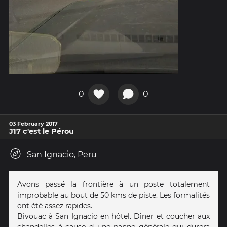
0
0
03 February 2017
J17 c'est le Pérou
San Ignacio, Peru
Avons passé la frontière à un poste totalement
improbable au bout de 50 kms de piste. Les formalités
ont été assez rapides.
Bivouac à San Ignacio en hôtel. Dîner et coucher aux
chandelles à cause d une panne générale qui durera