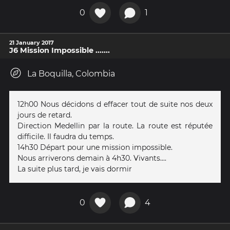
0
1
21 January 2017
J6 Mission Impossible .......
La Boquilla, Colombia
12h00 Nous décidons d effacer tout de suite nos deux
jours de retard.
Direction Medellin par la route. La route est réputée
difficile. Il faudra du temps.
14h30 Départ pour une mission impossible.
Nous arriverons demain à 4h30. Vivants....
La suite plus tard, je vais dormir
0
4