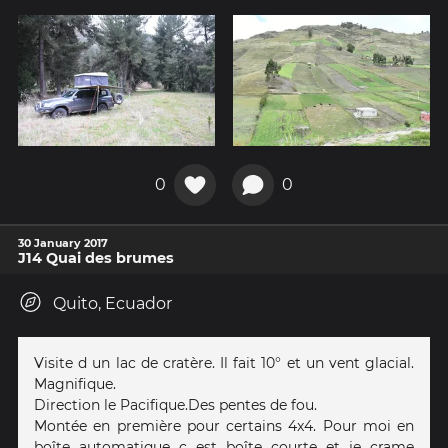
0
0
30 January 2017
J14 Quai des brumes
Quito, Ecuador
Visite d un lac de cratère. Il fait 10° et un vent glacial.
Magnifique.
Direction le Pacifique.Des pentes de fou.
Montée en première pour certains 4x4. Pour moi en
boîte automatique c est boîte courte et je crame