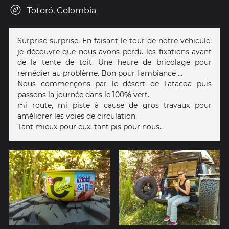
Totoró, Colombia
Surprise surprise. En faisant le tour de notre véhicule,
je découvre que nous avons perdu les fixations avant
de la tente de toit. Une heure de bricolage pour
remédier au problème. Bon pour l'ambiance ...
Nous commençons par le désert de Tatacoa puis
passons la journée dans le 100℅ vert.
mi route, mi piste à cause de gros travaux pour
améliorer les voies de circulation.
Tant mieux pour eux, tant pis pour nous.,