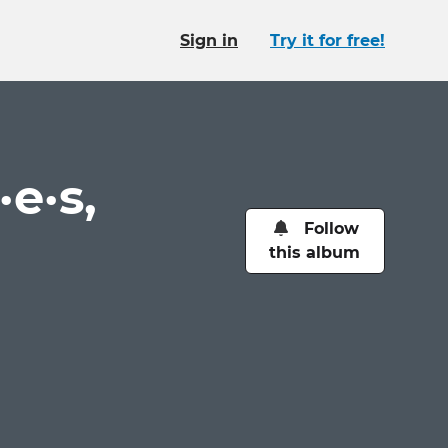
Sign in
Try it for free!
e·s,
Follow
this album