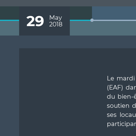
29
May
2018
Le mardi 
(EAF) da
du bien-ê
soutien d
ses locau
participa