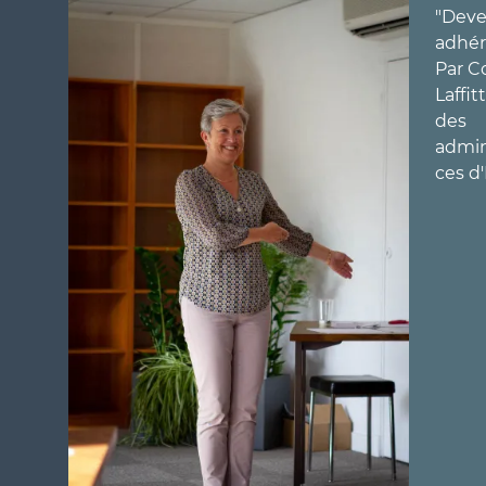
"Dev
adhér
Par C
Laffit
des
admin
ces d