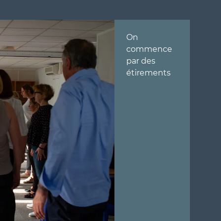
On
commence
par des
étirements