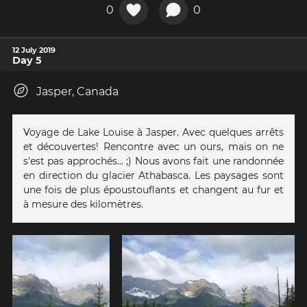
0
0
12 July 2019
Day 5
Jasper, Canada
Voyage de Lake Louise à Jasper. Avec quelques arrêts
et découvertes! Rencontre avec un ours, mais on ne
s'est pas approchés... ;) Nous avons fait une randonnée
en direction du glacier Athabasca. Les paysages sont
une fois de plus époustouflants et changent au fur et
à mesure des kilomètres.