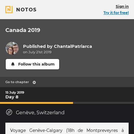
Sign in
NOTOS
Try it for free!
Canada 2019
Published by
ChantalPatriarca
on July 21st 2019
Follow this album
Go to chapter
15 July 2019
Day 8
Genève, Switzerland
Voyage Genève-Calgary (18h de Montpreveyres à