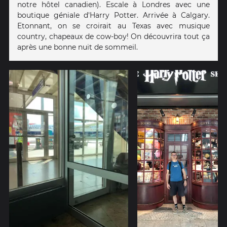
notre hôtel canadien). Escale à Londres avec une
boutique géniale d'Harry Potter. Arrivée à Calgary.
Etonnant, on se croirait au Texas avec musique
country, chapeaux de cow-boy! On découvrira tout ça
après une bonne nuit de sommeil.