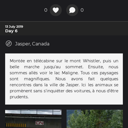
0
0
13 July 2019
Day 6
Jasper, Canada
Montée en télécabine sur le mont Whistler, puis un
belle marche jusqu'au sommet. Ensuite, nous
sommes allés voir le lac Maligne. Tous ces paysages
sont magnifiques. Nous avons fait quelques
rencontres dans la ville de Jasper. Ici les animaux se
promènent sans s'inquiéter des voitures, à nous d'être
prudents.