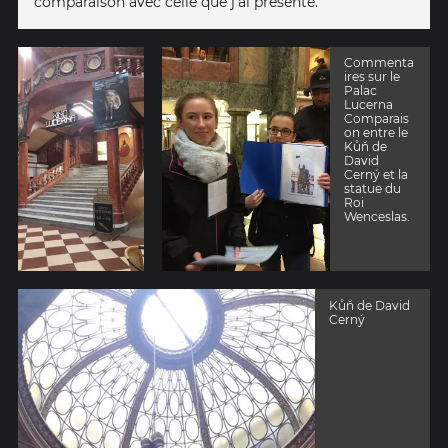
comparaison avec celle que j'ai présenté.
Commenta
ires sur le
Palac
Lucerna
Comparais
on entre le
Kůň de
David
Cerný et la
statue du
Roi
Wenceslas.
Kůň de David
Cerný