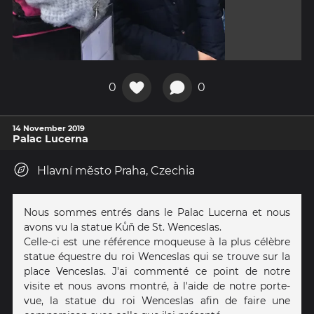
0
0
14 November 2019
Palac Lucerna
Hlavní město Praha, Czechia
Nous sommes entrés dans le Palac Lucerna et nous
avons vu la statue Kůň de St. Wenceslas.
Celle-ci est une référence moqueuse à la plus célèbre
statue équestre du roi Wenceslas qui se trouve sur la
place Venceslas. J'ai commenté ce point de notre
visite et nous avons montré, à l'aide de notre porte-
vue, la statue du roi Wenceslas afin de faire une