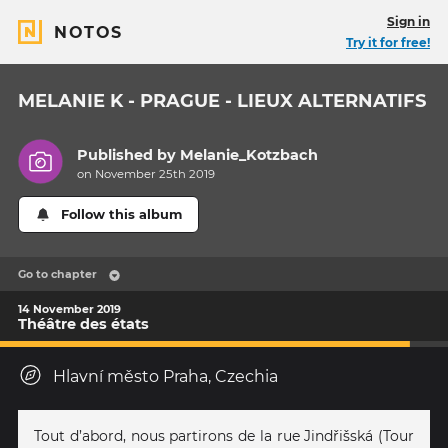
Sign in
NOTOS
Try it for free!
MELANIE K - PRAGUE - LIEUX ALTERNATIFS
Published by
Melanie_Kotzbach
on November 25th 2019
Follow this album
Go to chapter
14 November 2019
Théâtre des états
Hlavní město Praha, Czechia
Tout d’abord, nous partirons de la rue Jindřišská (Tour