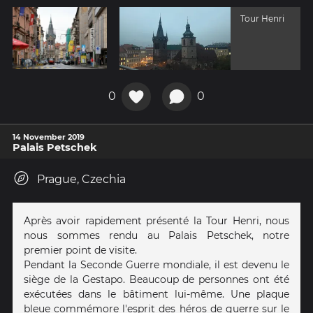
Tour Henri
0
0
14 November 2019
Palais Petschek
Prague, Czechia
Après avoir rapidement présenté la Tour Henri, nous
nous sommes rendu au Palais Petschek, notre
premier point de visite.
Pendant la Seconde Guerre mondiale, il est devenu le
siège de la Gestapo. Beaucoup de personnes ont été
exécutées dans le bâtiment lui-même. Une plaque
bleue commémore l'esprit des héros de guerre sur le