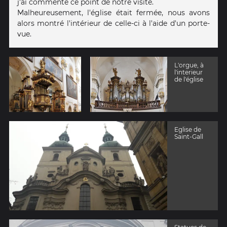
j'ai commenté ce point de notre visite.
Malheureusement, l'église était fermée, nous avons
alors montré l'intérieur de celle-ci à l'aide d'un porte-
vue.
L'orgue, à
l'interieur
de l'église
Eglise de
Saint-Gall