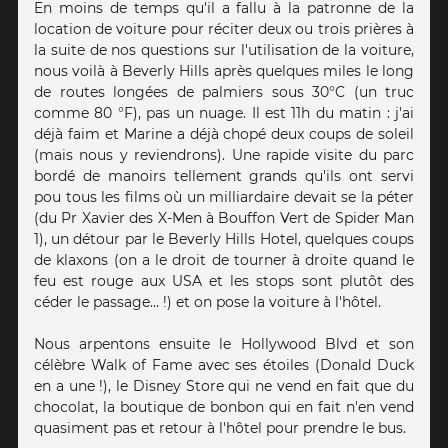
En moins de temps qu'il a fallu à la patronne de la
location de voiture pour réciter deux ou trois prières à
la suite de nos questions sur l'utilisation de la voiture,
nous voilà à Beverly Hills après quelques miles le long
de routes longées de palmiers sous 30°C (un truc
comme 80 °F), pas un nuage. Il est 11h du matin : j'ai
déjà faim et Marine a déjà chopé deux coups de soleil
(mais nous y reviendrons). Une rapide visite du parc
bordé de manoirs tellement grands qu'ils ont servi
pou tous les films où un milliardaire devait se la péter
(du Pr Xavier des X-Men à Bouffon Vert de Spider Man
1), un détour par le Beverly Hills Hotel, quelques coups
de klaxons (on a le droit de tourner à droite quand le
feu est rouge aux USA et les stops sont plutôt des
céder le passage... !) et on pose la voiture à l'hôtel.
Nous arpentons ensuite le Hollywood Blvd et son
célèbre Walk of Fame avec ses étoiles (Donald Duck
en a une !), le Disney Store qui ne vend en fait que du
chocolat, la boutique de bonbon qui en fait n'en vend
quasiment pas et retour à l'hôtel pour prendre le bus.