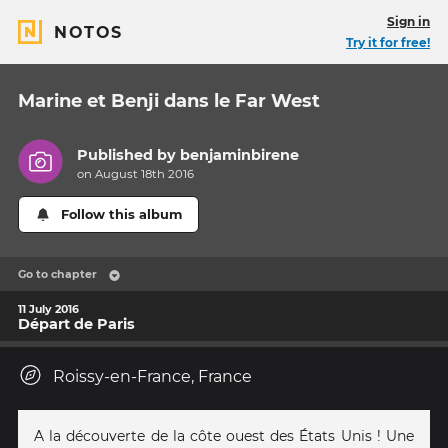
Sign in
NOTOS
Try it for free!
Marine et Benji dans le Far West
Published by
benjaminbirene
on August 18th 2016
Follow this album
Go to chapter
11 July 2016
Départ de Paris
Roissy-en-France, France
A la découverte de la côte ouest des États Unis ! Une