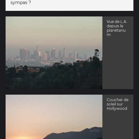
sympas ?
Vue de L.A.
depuis le
planétariu
m
Coucher de
soleil sur
Hollywood