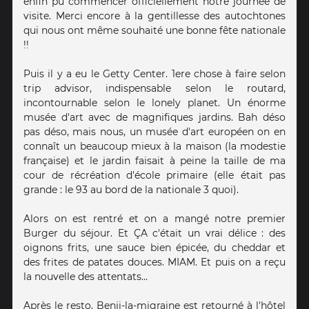
enfin pu commencer officiellement notre journée de
visite. Merci encore à la gentillesse des autochtones
qui nous ont même souhaité une bonne fête nationale
!!
Puis il y a eu le Getty Center. 1ere chose à faire selon
trip advisor, indispensable selon le routard,
incontournable selon le lonely planet. Un énorme
musée d'art avec de magnifiques jardins. Bah déso
pas déso, mais nous, un musée d'art européen on en
connaît un beaucoup mieux à la maison (la modestie
française) et le jardin faisait à peine la taille de ma
cour de récréation d'école primaire (elle était pas
grande : le 93 au bord de la nationale 3 quoi).
Alors on est rentré et on a mangé notre premier
Burger du séjour. Et ÇA c'était un vrai délice : des
oignons frits, une sauce bien épicée, du cheddar et
des frites de patates douces. MIAM. Et puis on a reçu
la nouvelle des attentats...
Après le resto, Benji-la-migraine est retourné à l'hôtel