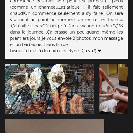
commencé dès hier soir pour les jambes et pieds
(comme un chameau...asiatique ! )il fait tellement
chaud!On commence seulement à s'y faire. .On sera
vraiment au point au moment de rentrer en France.
.Ça caille il paraît? neige à Paris...waoooo dur!ici37/38
dans la journée. .Ça brasse un peu quand même les
premiers jours je vous envoie 2 photos :mon massage
et un barbecue. .Dans la rue
bisous à tous à demain (Jocelyne. .Ça va?) ❤