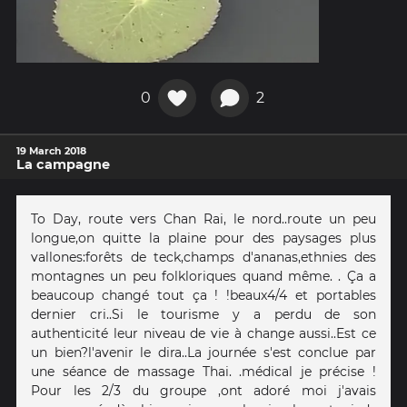
0
2
19 March 2018
La campagne
To Day, route vers Chan Rai, le nord..route un peu
longue,on quitte la plaine pour des paysages plus
vallones:forêts de teck,champs d'ananas,ethnies des
montagnes un peu folkloriques quand même. . Ça a
beaucoup changé tout ça ! !beaux4/4 et portables
dernier cri..Si le tourisme y a perdu de son
authenticité leur niveau de vie à change aussi..Est ce
un bien?l'avenir le dira..La journée s'est conclue par
une séance de massage Thai. .médical je précise !
Pour les 2/3 du groupe ,ont adoré moi j'avais