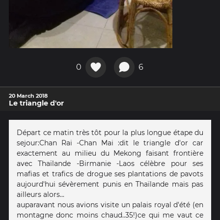
0
6
20 March 2018
Le triangle d'or
Départ ce matin très tôt pour la plus longue étape du
sejour:Chan Rai -Chan Mai :dit le triangle d'or car
exactement au milieu du Mekong faisant frontière
avec Thaïlande -Birmanie -Laos célèbre pour ses
mafias et trafics de drogue ses plantations de pavots
aujourd'hui sévèrement punis en Thaïlande mais pas
ailleurs alors...
auparavant nous avions visite un palais royal d'été (en
montagne donc moins chaud..35!)ce qui me vaut ce