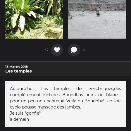
0
0
18 March 2018
Les temples
Aujourd'hui. .Les temples des zen..briques,des
complètement kich,des Bouddhas noirs ou blancs..
pour un peu on chanterait..Voilà du Bouddha!! ce soir
cyclo pousse massage des jambes.
Je suis "gonfle"
à demain