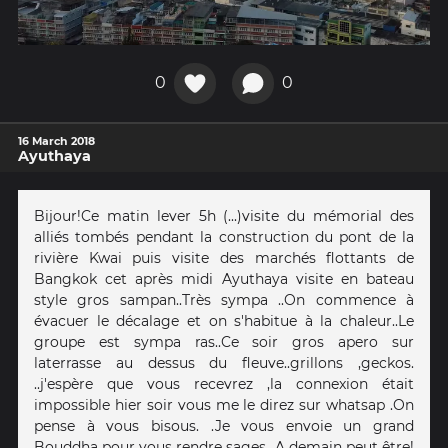
0
0
16 March 2018
Ayuthaya
Bijour!Ce matin lever 5h (...)visite du mémorial des
alliés tombés pendant la construction du pont de la
rivière Kwai puis visite des marchés flottants de
Bangkok cet après midi Ayuthaya visite en bateau
style gros sampan..Très sympa ..On commence à
évacuer le décalage et on s'habitue à la chaleur..Le
groupe est sympa ras..Ce soir gros apero sur
laterrasse au dessus du fleuve..grillons ,geckos.
..j'espère que vous recevrez ,la connexion était
impossible hier soir vous me le direz sur whatsap .On
pense à vous bisous. .Je vous envoie un grand
Bouddha pour vous rendre sages...A demain peut être!