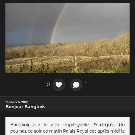
0
1
15 March 2018
Bonjour Bangkok
Bangkok sous le soleil impitoyable. .35 degrés. .Un
peu naz ce soir ce matin Palais Royal cet après midi le