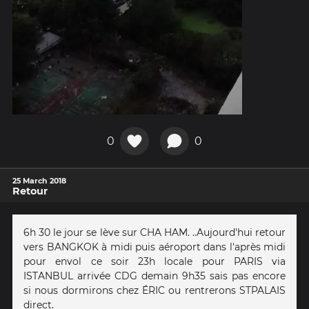
0
0
25 March 2018
Retour
6h 30 le jour se lève sur CHA HAM. ..Aujourd'hui retour
vers BANGKOK à midi puis aéroport dans l'après midi
pour envol ce soir 23h locale pour PARIS via
ISTANBUL arrivée CDG demain 9h35 sais pas encore
si nous dormirons chez ÉRIC ou rentrerons STPALAIS
direct.