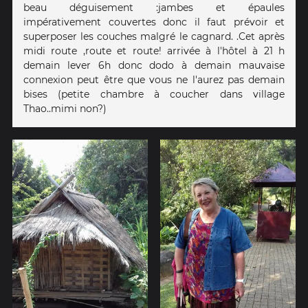
beau déguisement :jambes et épaules
impérativement couvertes donc il faut prévoir et
superposer les couches malgré le cagnard. .Cet après
midi route ,route et route! arrivée à l'hôtel à 21 h
demain lever 6h donc dodo à demain mauvaise
connexion peut être que vous ne l'aurez pas demain
bises (petite chambre à coucher dans village
Thao..mimi non?)