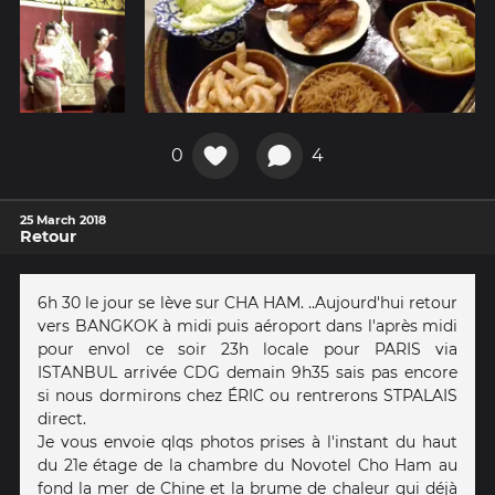
0
4
25 March 2018
Retour
6h 30 le jour se lève sur CHA HAM. ..Aujourd'hui retour
vers BANGKOK à midi puis aéroport dans l'après midi
pour envol ce soir 23h locale pour PARIS via
ISTANBUL arrivée CDG demain 9h35 sais pas encore
si nous dormirons chez ÉRIC ou rentrerons STPALAIS
direct.
Je vous envoie qlqs photos prises à l'instant du haut
du 21e étage de la chambre du Novotel Cho Ham au
fond la mer de Chine et la brume de chaleur qui déjà