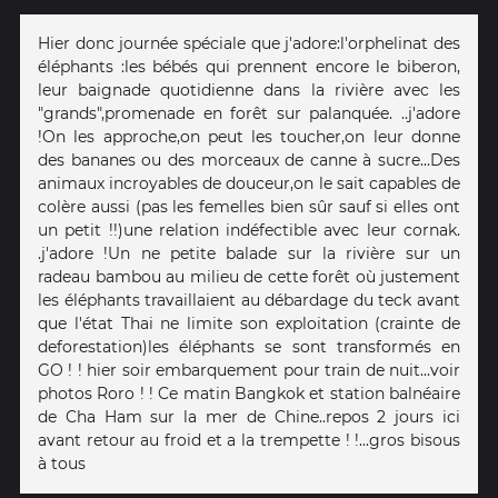
Hier donc journée spéciale que j'adore:l'orphelinat des
éléphants :les bébés qui prennent encore le biberon,
leur baignade quotidienne dans la rivière avec les
"grands",promenade en forêt sur palanquée. ..j'adore
!On les approche,on peut les toucher,on leur donne
des bananes ou des morceaux de canne à sucre...Des
animaux incroyables de douceur,on le sait capables de
colère aussi (pas les femelles bien sûr sauf si elles ont
un petit !!)une relation indéfectible avec leur cornak.
.j'adore !Un ne petite balade sur la rivière sur un
radeau bambou au milieu de cette forêt où justement
les éléphants travaillaient au débardage du teck avant
que l'état Thai ne limite son exploitation (crainte de
deforestation)les éléphants se sont transformés en
GO ! ! hier soir embarquement pour train de nuit...voir
photos Roro ! ! Ce matin Bangkok et station balnéaire
de Cha Ham sur la mer de Chine..repos 2 jours ici
avant retour au froid et a la trempette ! !...gros bisous
à tous