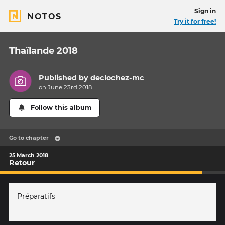
Sign in
NOTOS
Try it for free!
Thaïlande 2018
Published by
declochez-mc
on June 23rd 2018
Follow this album
Go to chapter
25 March 2018
Retour
Préparatifs