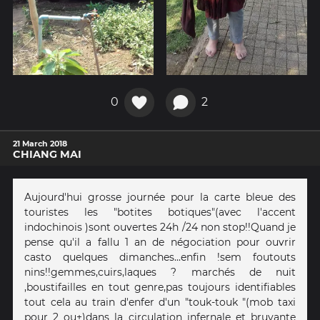
0
2
21 March 2018
CHIANG MAI
Aujourd'hui grosse journée pour la carte bleue des
touristes les "botites botiques"(avec l'accent
indochinois )sont ouvertes 24h /24 non stop!!Quand je
pense qu'il a fallu 1 an de négociation pour ouvrir
casto quelques dimanches...enfin !sem foutouts
nins!!gemmes,cuirs,laques ? marchés de nuit
,boustifailles en tout genre,pas toujours identifiables
tout cela au train d'enfer d'un "touk-touk "(mob taxi
pour 2 ou+)dans la circulation infernale et bruyante