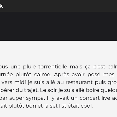
k
ous une pluie torrentielle mais ça c'est ca
urnée plutôt calme. Après avoir posé mes a
 vers midi je suis allé au restaurant puis gro
érer du trajet. Le soir je suis allé boire quel
ar super sympa. Il y avait un concert live a
it plutôt bon et la set list était cool.