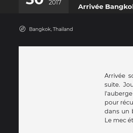
2017
Arrivée Bangko
Bangkok, Thailand
Arrivée s
suite. Jo
l'auberge
pour récup
dans un b
Le mec éta