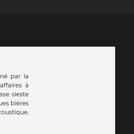
lmé par la
ffaires à
sse sieste
ques bières
coustique.