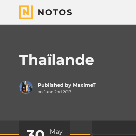
NOTOS
Thaïlande
Published by
MaximeT
on June 2nd 2017
30
May