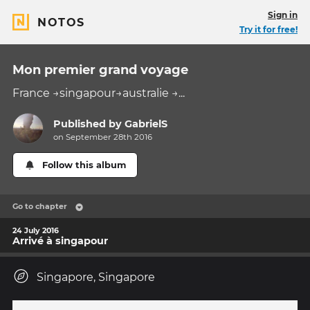
Sign in
NOTOS
Try it for free!
Mon premier grand voyage
France →singapour→australie →...
Published by
GabrielS
on September 28th 2016
Follow this album
Go to chapter
24 July 2016
Arrivé à singapour
Singapore, Singapore