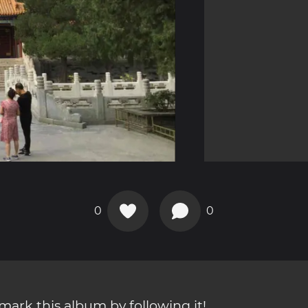
0
0
ark this album by following it!