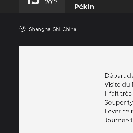
2017
Pékin
Shanghai Shi, China
Départ de
Visite du 
Il fait trè
Souper ty
Lever ce 
Journée t