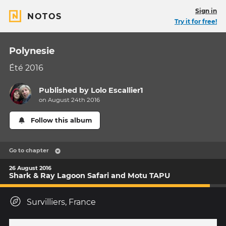
Sign in
NOTOS
Try it for free!
Polynesie
Été 2016
Published by
Lolo Escallier1
on August 24th 2016
Follow this album
Go to chapter
26 August 2016
Shark & Ray Lagoon Safari and Motu TAPU
Survilliers, France