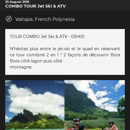
25 August 2016
COMBO TOUR Jet Ski & ATV
Vaitape, French Polynesia
TOUR COMBO Jet Ski & ATV - 03H00
N'hésitez plus entre le jet-ski et le quad en réservant
ce tour combiné 2 en 1 ! 2 façons de découvrir Bora
Bora côté lagon puis côté
montagne.