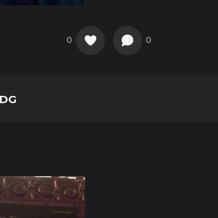
0
0
CDG