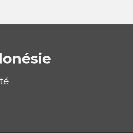
donésie
ité