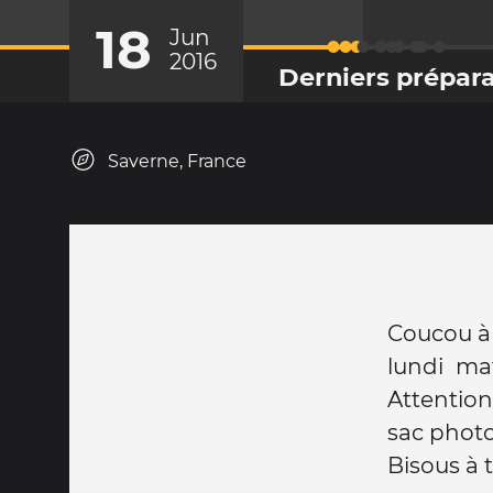
18
Jun
2016
Derniers prépara
Saverne, France
Coucou à 
lundi mat
Attention
sac photo
Bisous à 