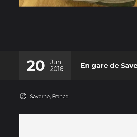
20
Jun
En gare de Sav
2016
Saverne, France