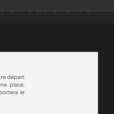
tre départ
une place.
portera le