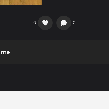
0
0
erne