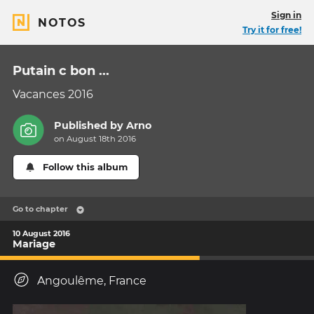
Sign in
NOTOS
Try it for free!
Putain c bon ...
Vacances 2016
Published by
Arno
on August 18th 2016
Follow this album
Go to chapter
10 August 2016
Mariage
Angoulême, France