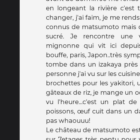
en longeant la rivière c'est 
changer, j'ai faim, je me rend
connus de matsumoto mais c'
sucré. Je rencontre une v
mignonne qui vit ici depui
bouffe, paris, Japon..très sympa
tombe dans un izakaya près d
personne j'ai vu sur les cuisin
brochettes pour les yakitori
gâteaux de riz, je mange un o
vu l'heure...c'est un plat d
poissons, œuf cuit dans un dashi c'est bon mais
pas whaouuu!
Le château de matsumoto est 
sur 7etages très pentu pour y