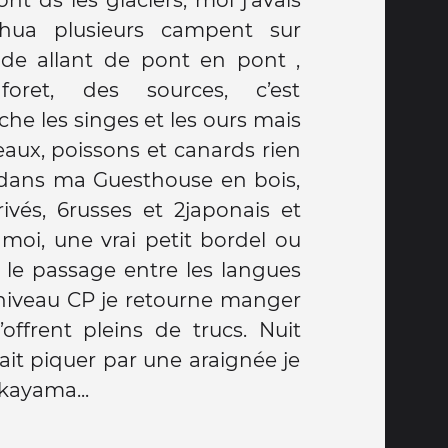
mpent sur
ade allant de pont en pont ,
foret, des sources, c’est
he les singes et les ours mais
seaux, poissons et canards rien
ur dans ma Guesthouse en bois,
rivés, 6russes et 2japonais et
moi, une vrai petit bordel ou
s le passage entre les langues
niveau CP je retourne manger
offrent pleins de trucs. Nuit
fait piquer par une araignée je
akayama...