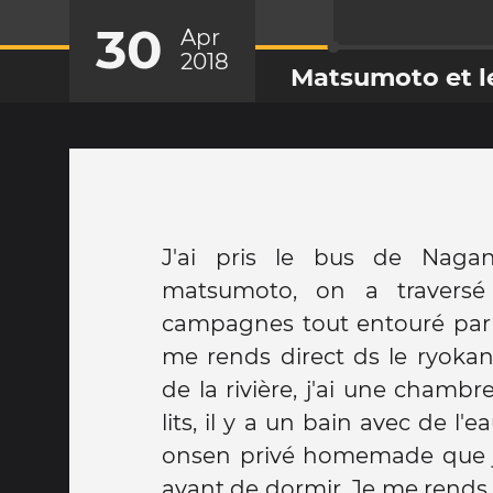
30
Apr
2018
Matsumoto et l
J'ai pris le bus de Nagan
matsumoto, on a traversé 
campagnes tout entouré par
me rends direct ds le ryokan seifuso, joli à côté
de la rivière, j'ai une chamb
lits, il y a un bain avec de l'
onsen privé homemade que je
avant de dormir. Je me rends au château en vélo