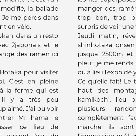
modifié, la ballade
manger des ramèn
e. Je me perds dans
trop bon, trop bie
ent en vélo.
surpris de voir une 
yokan, dans un resto
Jeudi matin, réve
ec 2japonais et le
shinhotaka onsen
ange des ramen ici
jusqua 2500m et vo
pleut, je me rend
Hotaka pour visiter
ou à lieu l’expo d
. C’est en pleine
Ce qu’elle fait! L
à la ferme qui est
haut des montag
, il y a très peu
kamikochi, lieu 
p aimé. J’ai pu voir
plusieurs rand
ontrer Mr hama le
complètement fau
asser ce lieu de
marche, ils sont
s puisent l’eau de
l’impression qu’il v