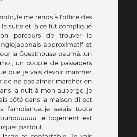
oto,Je me rends à l'office des
la suite et là ce fut compliqué
on parcours de trouver la
anglojaponais approximatif et
pour la Guesthouse paumé...un
moi, un couple de passagers
ue que je vais devoir marcher
'air de ne pas aimer marcher en
e dans la nuit à mon auberge, je
ais côté dans la maison direct
l'ambiance...je serais toute
 youhouuuuu le logement est
parquet partout,
 large et confortable. Je vais