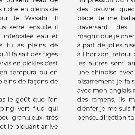
ès riche en pleins de
des pauvre quechua plusieurs ca
ur le Wasabi. Il
place. Je me ball
 serre, ensuite il
traversant des 
 intercalée eau et
magnifique je cherc
s tu as pleins de
à part de jolies oi
il faisait des tiges
à l’horizon...reto
ervis en pickles c’est
les autres sont ar
s en tempura ou en
une chinoise avec 
 pleins de façons de
bizarrement je fai
avec mon anglais 
s le goût que l’on
des ramens, ils m’
ping vert fluo qui
d’enfer je me suis 
 peu granuleux, très
pense...direction t
t le piquant arrive