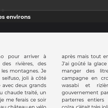
es environs
o pour arriver à
après mais tout en
des rivières, des
J’ai goûté la glac
 les montagnes. Je
manger des litre
campagne en cro
re avec deux grands
wasabi et rizi
eau chaude traité, un
gouvernement park
 me ferais ce soir
parterres entier
colza..c’était très joli