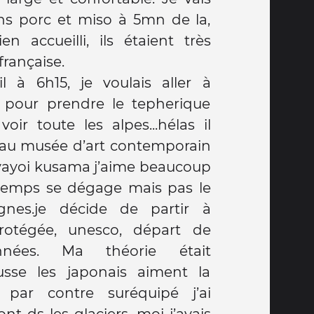
s porc et miso à 5mn de la,
n accueilli, ils étaient très
française.
il à 6h15, je voulais aller à
 pour prendre le tepherique
ir toute les alpes...hélas il
s au musée d’art contemporain
e yayoi kusama j’aime beaucoup
e temps se dégage mais pas le
nes.je décide de partir à
protégée, unesco, départ de
onnées. Ma théorie était
sse les japonais aiment la
 par contre suréquipé j’ai
ont ds les glaciers, moi j’avais