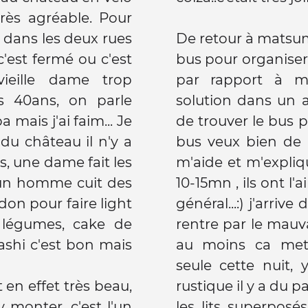
très agréable. Pour
s dans les deux rues
De retour à matsum
est fermé ou c'est
bus pour organiser 
ieille dame trop
par rapport à m
s 40ans, on parle
solution dans un 
 mais j'ai faim... Je
de trouver le bus 
u château il n'y a
bus veux bien de 
es, une dame fait les
m'aide et m'expliq
, un homme cuit des
10-15mn , ils ont l
don pour faire light
général...:) j'arriv
e légumes, cake de
rentre par le mauv
au moins ca mets 
seule cette nuit,
en effet très beau,
rustique il y a du 
 monter, c'est l'un
les lits superposés