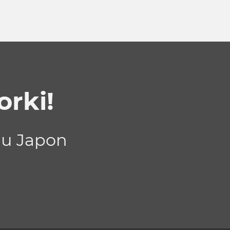
rki!
au Japon