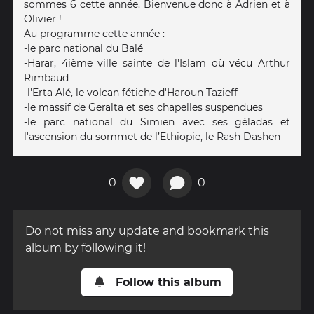
sommes 6 cette année. Bienvenue donc à Adrien et à
Olivier !
Au programme cette année :
-le parc national du Balé
-Harar, 4ième ville sainte de l'Islam où vécu Arthur
Rimbaud
-l'Erta Alé, le volcan fétiche d'Haroun Tazieff
-le massif de Geralta et ses chapelles suspendues
-le parc national du Simien avec ses géladas et
l'ascension du sommet de l’Ethiopie, le Rash Dashen
0
0
Do not miss any update and bookmark this
album by following it!
Follow this album