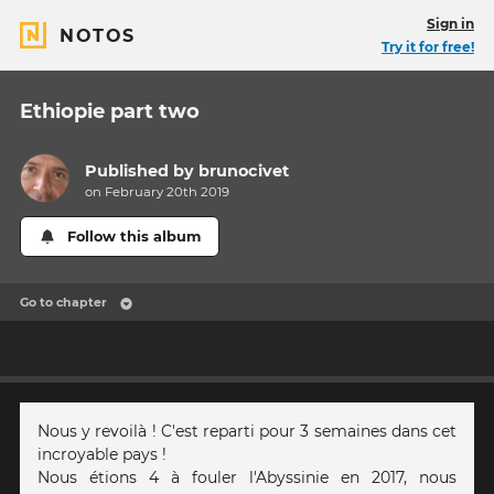
Sign in
NOTOS
Try it for free!
Ethiopie part two
Published by
brunocivet
on February 20th 2019
Follow this album
Go to chapter
Nous y revoilà ! C'est reparti pour 3 semaines dans cet
incroyable pays !
Nous étions 4 à fouler l'Abyssinie en 2017, nous