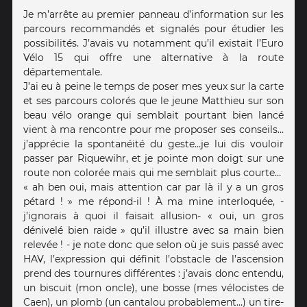
Je m’arrête au premier panneau d’information sur les
parcours recommandés et signalés pour étudier les
possibilités. J’avais vu notamment qu’il existait l’Euro
Vélo 15 qui offre une alternative à la route
départementale.
J’ai eu à peine le temps de poser mes yeux sur la carte
et ses parcours colorés que le jeune Matthieu sur son
beau vélo orange qui semblait pourtant bien lancé
vient à ma rencontre pour me proposer ses conseils…
j’apprécie la spontanéité du geste…je lui dis vouloir
passer par Riquewihr, et je pointe mon doigt sur une
route non colorée mais qui me semblait plus courte…
« ah ben oui, mais attention car par là il y a un gros
pétard ! » me répond-il ! À ma mine interloquée, -
j’ignorais à quoi il faisait allusion- « oui, un gros
dénivelé bien raide » qu’il illustre avec sa main bien
relevée ! - je note donc que selon où je suis passé avec
HAV, l’expression qui définit l’obstacle de l’ascension
prend des tournures différentes : j’avais donc entendu,
un biscuit (mon oncle), une bosse (mes vélocistes de
Caen), un plomb (un cantalou probablement…) un tire-