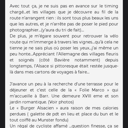
Avec tout ça, je ne suis pas en avance sur le timing
chargé…et les villages que je découvre au fil de la
route n’arrangent rien : ils sont tous plus beaux les uns
que les autres, et je n’arrête pas de poser le pied pour
photographier…(y’aura du tri de fait)…
De plus, je m’égare souvent pour retrouver la vélo
route qui m’immerge à travers les vignes…qu’à cela ne
tienne je ne sais plus où poser les yeux…j’ai même un
peu honte…Appréciant l’Allemagne des villages fleuris
et soignés (côté Bavière notamment) depuis
longtemps, l’Alsace si pittoresque était restée jusque-
là dans mes cartons de voyages à faire…
J’avance un peu à la recherche d’une terrasse pour le
déjeuner et c’est celle de la « Folie Marco » qui
m’accueille à Barr. Une demeure XVIII eme et son
jardin romantique. (Voir photos)
Le « Burger Alsacien » aura raison de mes calories
perdues ( galette de pdt en lieu et place du bun et le
tout coiffé au Munster fondu)
Un régal de cycliste affamé …question finesse, ça se