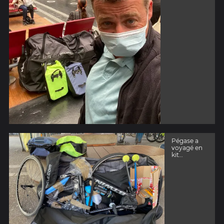
Pégase a
voyagé en
kit…