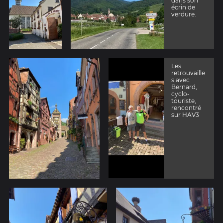
dans son
écrin de
verdure.
Les
retrouvaille
s avec
Bernard,
cyclo-
touriste,
rencontré
sur HAV3