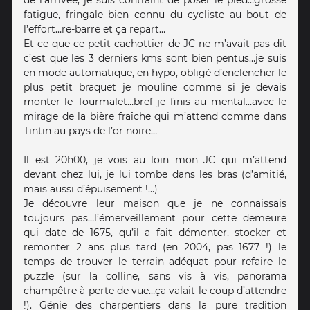
de l’arrivée, je suis contraint de poser le pied…grosse
fatigue, fringale bien connu du cycliste au bout de
l’effort…re-barre et ça repart…
Et ce que ce petit cachottier de JC ne m’avait pas dit
c’est que les 3 derniers kms sont bien pentus…je suis
en mode automatique, en hypo, obligé d’enclencher le
plus petit braquet je mouline comme si je devais
monter le Tourmalet…bref je finis au mental…avec le
mirage de la bière fraîche qui m’attend comme dans
Tintin au pays de l’or noire…
Il est 20h00, je vois au loin mon JC qui m’attend
devant chez lui, je lui tombe dans les bras (d’amitié,
mais aussi d’épuisement !…)
Je découvre leur maison que je ne connaissais
toujours pas…l’émerveillement pour cette demeure
qui date de 1675, qu’il a fait démonter, stocker et
remonter 2 ans plus tard (en 2004, pas 1677 !) le
temps de trouver le terrain adéquat pour refaire le
puzzle (sur la colline, sans vis à vis, panorama
champêtre à perte de vue…ça valait le coup d’attendre
!). Génie des charpentiers dans la pure tradition