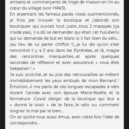
artisans et commerçants de linge de maison en lin au
cœur du village (voir HAV3).
En arpentant les fameux pavés roses susmentionnés,
je finis par trouver la boutique et j’aborde son
boutiquier qui ouvrait tout juste…tous 2 masqués (ça
n’aide pas), il a dû se demander qui était cet huluberlu
qui lui demande de but en blanc si il fait bien du vélo…
(au lieu de lui parler chiffon !)…je lui dis qu’on s’est
rencontré il y a 3 ans dans les Pyrénées…et là, magie
des rencontres marquantes…et après quelques
secondes de réflexion et avec assurance: « vous êtes
Sebastien ! »
Je suis scotché…et au joie des retrouvailles se mêlent
immédiatement les yeux embués de mon Bernard !
Émotion…il me parle de ces longues escapades à vélo
durant l’année avec son épouse Marie-Noëlle, et la
fermeture -Covid oblige- de la boutique qui leur a
« donné le loisir » de le faire…le vélo ou comment
soigner le mal par le bien…
On se quitte tous aussi émus, avec cette fois l’idée de
correspondre…