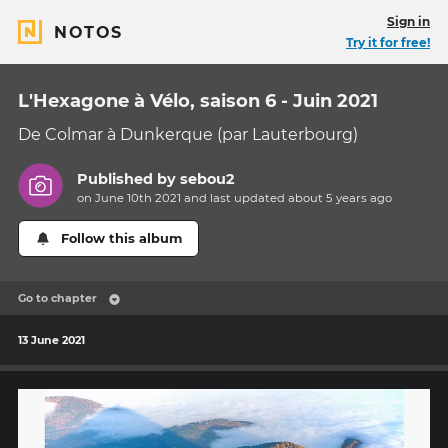
Sign in
NOTOS
Try it for free!
L'Hexagone à Vélo, saison 6 - Juin 2021
De Colmar à Dunkerque (par Lauterbourg)
Published by
sebou2
on June 10th 2021 and last updated
about 5 years
ago
Follow this album
Go to chapter
13 June 2021