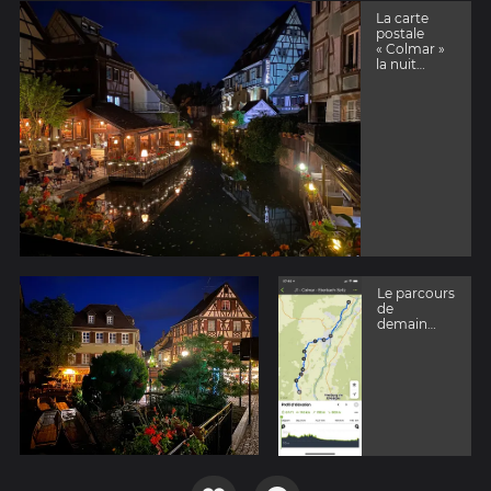
La carte
postale
« Colmar »
la nuit…
Le parcours
de
demain…