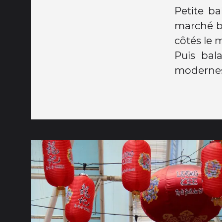
Petite b
marché bi
côtés le 
Puis bal
modernes 