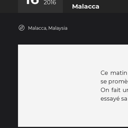
2016
Malacca
Malacca, Malaysia
Ce matin 
se promèn
On fait u
essayé sa