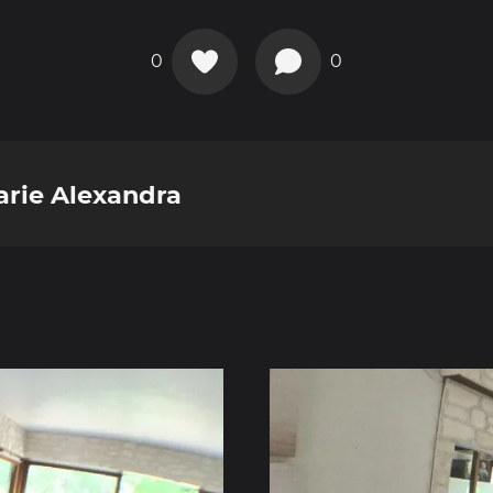
0
0
arie Alexandra