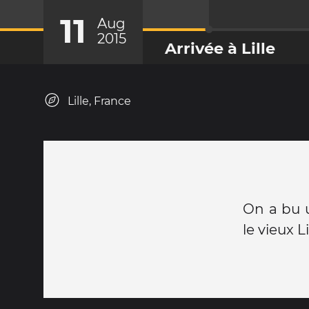
11
Aug
2015
Arrivée à Lille
Lille, France
On a bu u
le vieux Li