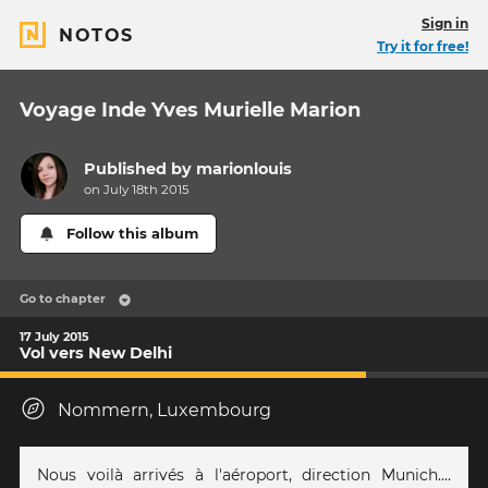
Sign in
NOTOS
Try it for free!
Voyage Inde Yves Murielle Marion
Published by
marionlouis
on July 18th 2015
Follow this album
Go to chapter
17 July 2015
Vol vers New Delhi
Nommern, Luxembourg
Nous voilà arrivés à l'aéroport, direction Munich....