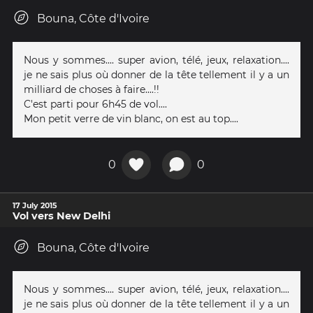
Bouna, Côte d'Ivoire
Nous y sommes.... super avion, télé, jeux, relaxation....
je ne sais plus où donner de la tête tellement il y a un
milliard de choses à faire....!!
C'est parti pour 6h45 de vol....
Mon petit verre de vin blanc, on est au top....
0
0
17 July 2015
Vol vers New Delhi
Bouna, Côte d'Ivoire
Nous y sommes.... super avion, télé, jeux, relaxation....
je ne sais plus où donner de la tête tellement il y a un