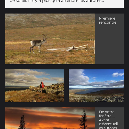
de soleil. Il n'y a plus qu'à attendre les aurores...
Première
rencontre
De notre
fenêtre....
Avant
d'éventuell
es aurores !