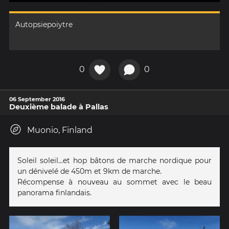
Autopsiepoiytre
0
0
06 September 2016
Deuxième balade à Pallas
Muonio, Finland
Soleil soleil...et hop bâtons de marche nordique pour
un dénivelé de 450m et 9km de marche.
Récompense à nouveau au sommet avec le beau
panorama finlandais.