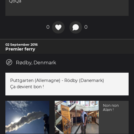
QoQa
0
0
02 September 2016
Premier ferry
Rødby, Denmark
Puttgarten (Allemagne) - Rödby (Danemark)
Ça devient bon !
Non non
Alain !