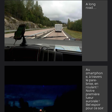
A long
road.....
Au
smartphon
e, à travers
le pare-
brise, en
roulant !
Notre
première
lueur
aurorale !
Bel espoir
pour ce soir
...