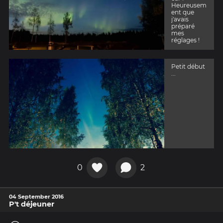
Heureusem
ent que
j'avais
préparé
mes
réglages !
Petit début
...
0
2
04 September 2016
P't déjeuner