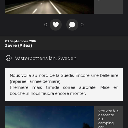
0
0
03 September 2016
Jävre (Pitea)
Västerbottens län, Sweden
Nous voilà au nord de la Suède. Encore une belle aire
(repérée l'année dernière).
Première mais timide soirée aurorale. Mise en
bouche...il nous faudra encore monter.
Vite vite à la
descente
du
camping
car !