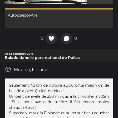
Autopsiepoiytre
0
0
05 September 2016
Balade dans le parc national de Pallas
Muonio, Finland
Seulement 42 km de voiture aujourd'hui mais 7km de
balade à pied. Ça fait du bien !
Un petit dénivelé de 250 m nous a fait monter à 705m
. Si si, nous avons du mérite, il fait encore moins
chaud là-haut !
Superbe vue sur la Finlande et au retour beau coucher