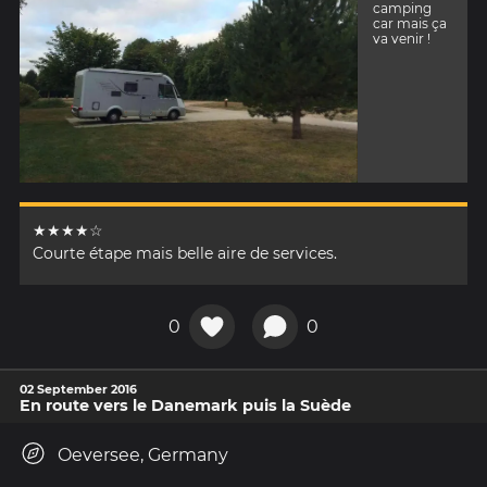
camping
car mais ça
va venir !
★★★★☆
Courte étape mais belle aire de services.
0
0
02 September 2016
En route vers le Danemark puis la Suède
Oeversee, Germany