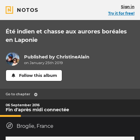
Sign in
NOTOS
Try it for free!
Été indien et chasse aux aurores boréales
en Laponie
Published by
ChristineAlain
on January 25th 2019
Follow this album
Go to chapter
06 September 2016
Fin d'après midi connectée
Broglie, France