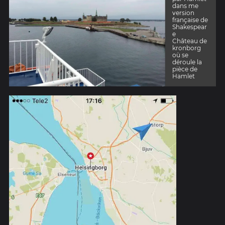
dans me
version
française de
Shakespear
e
Château de
kronborg
où se
déroule la
pièce de
Hamlet