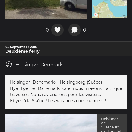
0
0
02 September 2016
Deuxième ferry
Helsingør, Denmark
Helsingør (Danemark) - Helsingborg (Suède)
Bye bye le Danemark que nous n'avons fait que
traverser. Nous reviendrons pour les visites...
Et yes à la Suède ! Les vacances commencent !
Helsingør....
dit
"Elseneur"
par Hamlet