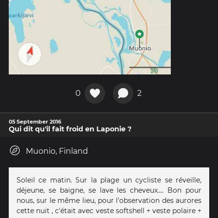
0
2
05 September 2016
Qui dit qu'il fait froid en Laponie ?
Muonio, Finland
Soleil ce matin. Sur la plage un cycliste se réveille,
déjeune, se baigne, se lave les cheveux.... Bon pour
nous, sur le même lieu, pour l'observation des aurores
cette nuit , c'était avec veste softshell + veste polaire +