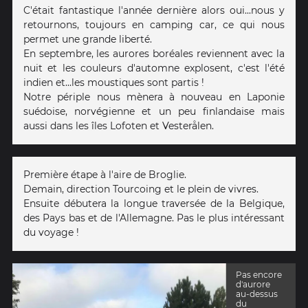
C'était fantastique l'année dernière alors oui...nous y
retournons, toujours en camping car, ce qui nous
permet une grande liberté.
En septembre, les aurores boréales reviennent avec la
nuit et les couleurs d'automne explosent, c'est l'été
indien et...les moustiques sont partis !
Notre périple nous mènera à nouveau en Laponie
suédoise, norvégienne et un peu finlandaise mais
aussi dans les îles Lofoten et Vesterålen.
Première étape à l'aire de Broglie.
Demain, direction Tourcoing et le plein de vivres.
Ensuite débutera la longue traversée de la Belgique,
des Pays bas et de l'Allemagne. Pas le plus intéressant
du voyage !
Pas encore
d'aurore
au-dessus
du