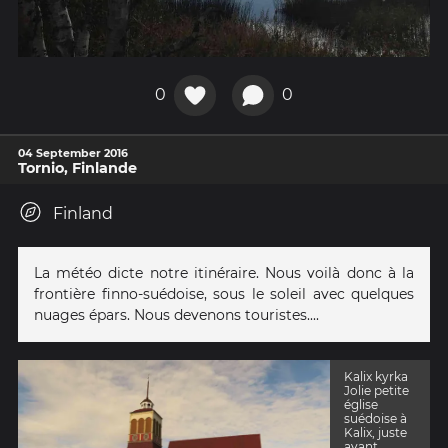
0
0
04 September 2016
Tornio, Finlande
Finland
La météo dicte notre itinéraire. Nous voilà donc à la
frontière finno-suédoise, sous le soleil avec quelques
nuages épars. Nous devenons touristes....
Kalix kyrka
Jolie petite
église
suédoise à
Kalix, juste
avant