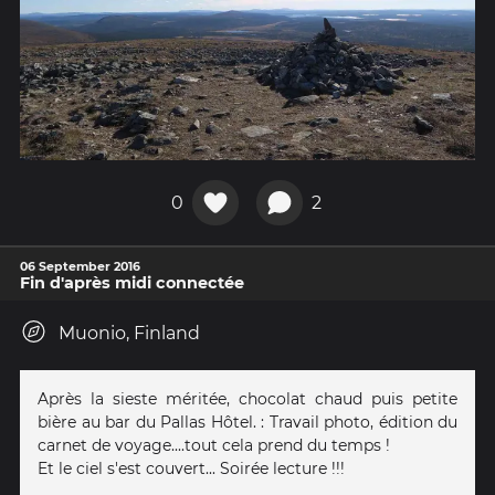
0
2
06 September 2016
Fin d'après midi connectée
Muonio, Finland
Après la sieste méritée, chocolat chaud puis petite
bière au bar du Pallas Hôtel. : Travail photo, édition du
carnet de voyage....tout cela prend du temps !
Et le ciel s'est couvert... Soirée lecture !!!