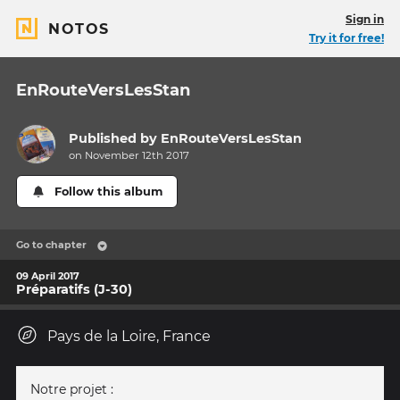
Sign in
NOTOS
Try it for free!
EnRouteVersLesStan
Published by
EnRouteVersLesStan
on November 12th 2017
Follow this album
Go to chapter
09 April 2017
Préparatifs (J-30)
Pays de la Loire, France
Notre projet :