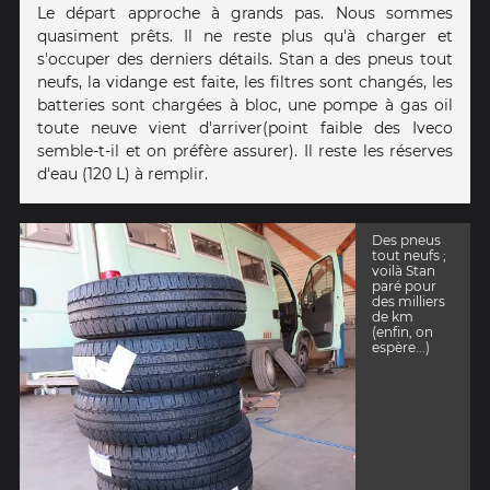
Le départ approche à grands pas. Nous sommes
quasiment prêts. Il ne reste plus qu'à charger et
s'occuper des derniers détails. Stan a des pneus tout
neufs, la vidange est faite, les filtres sont changés, les
batteries sont chargées à bloc, une pompe à gas oil
toute neuve vient d'arriver(point faible des Iveco
semble-t-il et on préfère assurer). Il reste les réserves
d'eau (120 L) à remplir.
Des pneus
tout neufs ;
voilà Stan
paré pour
des milliers
de km
(enfin, on
espère...)