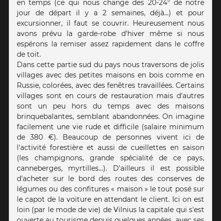
en temps (ce qui nous change des 20-24° de notre
jour de départ il y a 2 semaines, déjà...) et pour
excursionner, il faut se couvrir. Heureusement nous
avons prévu la garde-robe d'hiver même si nous
espérons la remiser assez rapidement dans le coffre
de toit.
Dans cette partie sud du pays nous traversons de jolis
villages avec des petites maisons en bois comme en
Russie, colorées, avec des fenêtres travaillées. Certains
villages sont en cours de restauration mais d'autres
sont un peu hors du temps avec des maisons
brinquebalantes, semblant abandonnées. On imagine
facilement une vie rude et difficile (salaire minimum
de 380 €). Beaucoup de personnes vivent ici de
l'activité forestière et aussi de cueillettes en saison
(les champignons, grande spécialité de ce pays,
canneberges, myrtilles...). D'ailleurs il est possible
d'acheter sur le bord des routes des conserves de
légumes ou des confitures « maison » le tout posé sur
le capot de la voiture en attendant le client. Ici on est
loin (par le mode de vie) de Vilnius la capitale qui s'est
ouverte au tourisme depuis quelques années, avec ses