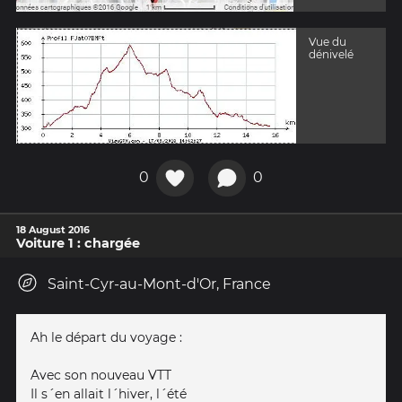
Vue du
dénivelé
0
0
18 August 2016
Voiture 1 : chargée
Saint-Cyr-au-Mont-d'Or, France
Ah le départ du voyage :
Avec son nouveau VTT
Il s´en allait l´hiver, l´été