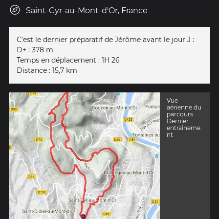
Saint-Cyr-au-Mont-d'Or, France
C'est le dernier préparatif de Jérôme avant le jour J :
D+ : 378 m
Temps en déplacement : 1H 26
Distance : 15,7 km
Vue
aérienne du
parcours
Dernier
entraîneme
nt