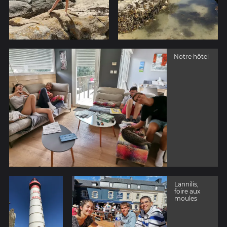
Notre hôtel
Lannilis,
foire aux
moules