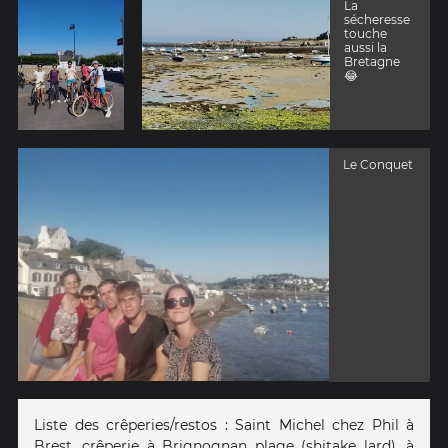
La
sécheresse
touche
aussi la
Bretagne
😂
Le Conquet
Liste des crêperies/restos : Saint Michel chez Phil à
Brest, crêperie à Brignognan plage (shitake lard), à