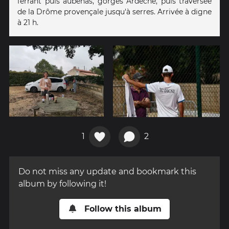
ferrant puis aubenas, gorges Ardèche, puis traversée
de la Drôme provençale jusqu'à serres. Arrivée à digne
à 21 h.
1
2
Do not miss any update and bookmark this
album by following it!
Follow this album