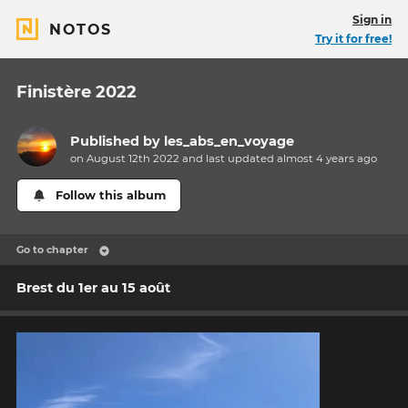
Sign in
NOTOS
Try it for free!
Finistère 2022
Published by
les_abs_en_voyage
on August 12th 2022 and last updated
almost 4 years
ago
Follow this album
Go to chapter
Brest du 1er au 15 août