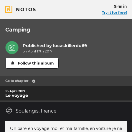
Sign in
NOTOS
Try it for free!
Camping
Published by
lucaskillerdu69
on April 17th 2017
Follow this album
Go to chapter
16 April 2017
Le voyage
Soulangis, France
On pare en voyage moi et ma famille, en voiture je ne