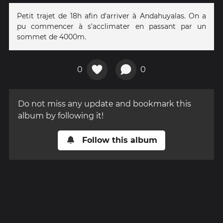
Petit trajet de 18h afin d'arriver à Andahuyalas. On a
pu commencer à s'acclimater en passant par un
sommet de 4000m.
0
0
Do not miss any update and bookmark this
album by following it!
Follow this album