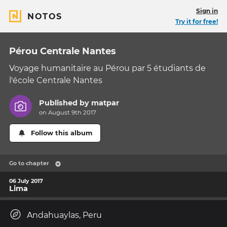
Sign in
NOTOS
Try it for free!
Pérou Centrale Nantes
Voyage humanitaire au Pérou par 5 étudiants de
l'école Centrale Nantes
Published by
matpar
on August 9th 2017
Follow this album
Go to chapter
06 July 2017
Lima
Andahuaylas, Peru