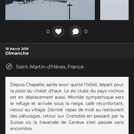
0
0
18 March 2018
Dimanche
Saint-Martin-d'Hères, France
Depuis Chapelle, après avoir quitté l'hôtel, départ pour
la piste du chalet d'haut. Le ski clubs du pays rochois
est en déplacement aussi. Montée sympathique vers
le refuge et arrivée sous la neige. café réconfortant.
retour au village. Dernier repas de midi au restaurant
des pâturages. retour sur Grenoble en passant par la
Suisse où la traversée de Genève s'est passée sans
encombre.