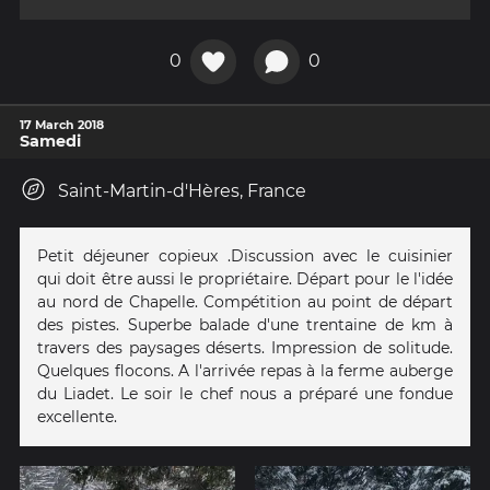
0
0
17 March 2018
Samedi
Saint-Martin-d'Hères, France
Petit déjeuner copieux .Discussion avec le cuisinier
qui doit être aussi le propriétaire. Départ pour le l'idée
au nord de Chapelle. Compétition au point de départ
des pistes. Superbe balade d'une trentaine de km à
travers des paysages déserts. Impression de solitude.
Quelques flocons. A l'arrivée repas à la ferme auberge
du Liadet. Le soir le chef nous a préparé une fondue
excellente.