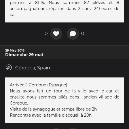
partons à 8h15. Nous sommes 87 élèves et 8
accompagnateurs répartis dans 2 cars. 24heures de
car
0
0
29 May 2016
Dimanche 29 mai
Córdoba, Spain
Arrivée à Cordoue (Espagne)
Nous avons fait un tour de la ville avec le car et
ensuite nous sommes allés dans l'ancien village de
Cordoue.
Visite de la synagogue et temps libre de 2h
Rencontre avec la famille d'accueil à 20h