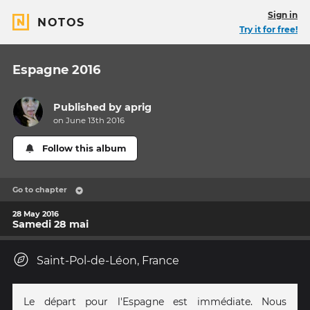
Sign in
NOTOS
Try it for free!
Espagne 2016
Published by
aprig
on June 13th 2016
Follow this album
Go to chapter
28 May 2016
Samedi 28 mai
Saint-Pol-de-Léon, France
Le départ pour l'Espagne est immédiate. Nous