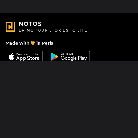
NOTOS
BRING YOUR STORIES TO LIFE
Made with
in Paris
Contact Us
Help center
About Us
Blog
Roadmap
Pricing
Mastodon
Notos Gift Card
Facebook
Privacy
Instagram
Legal
Terms & Conditions